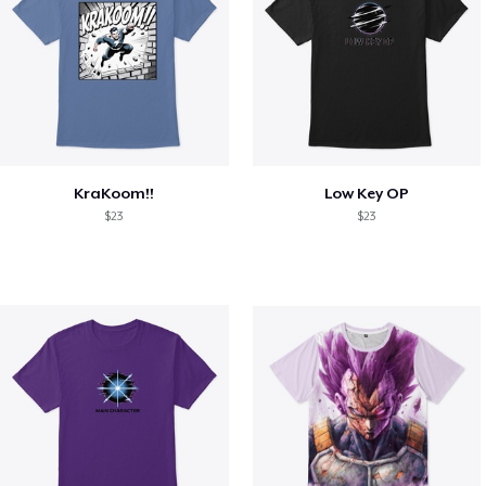
KraKoom!!
Low Key OP
$23
$23