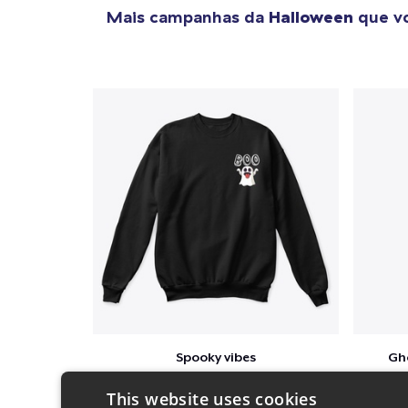
Mais campanhas da
Halloween
que vo
Spooky vibes
Gh
$35
This website uses cookies