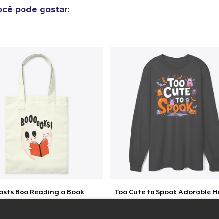
cê pode gostar:
osts Boo Reading a Book
$22
$37