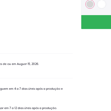
tes de ou em
August 15, 2026
.
guem em 4 a 7 dias úteis após a produção e
o adicionado ao
Carrinho
Ir par
r em 7 a 12 dias úteis após a produção.