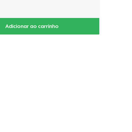
Adicionar ao carrinho
a o carrinho
Qtd