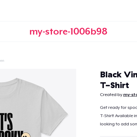
my-store-1006b98
een
Continuar
Black Vi
T-Shirt
Created by
my-st
Get ready for spoo
T-Shirt! Available i
looking to add some