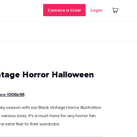
Comece a Criar
Login
ntage Horror Halloween
ore-1006b98
ky season with our Black Vintage Horror Illustration
n various sizes, it’s a must-have for any horror fan
 eerie flair to their wardrobe.