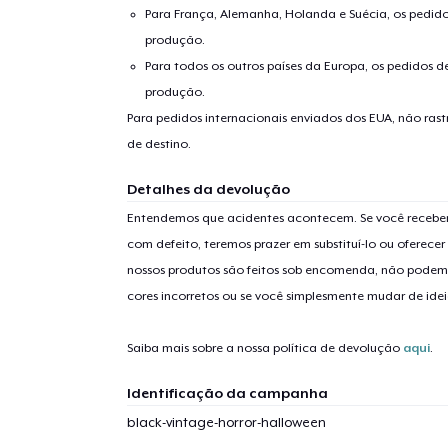
Para França, Alemanha, Holanda e Suécia, os pedido
produção.
Se
Para todos os outros países da Europa, os pedidos d
produção.
Para pedidos internacionais enviados dos EUA, não ras
de destino.
Detalhes da devolução
Entendemos que acidentes acontecem. Se você receber
com defeito, teremos prazer em substituí-lo ou oferec
nossos produtos são feitos sob encomenda, não podem
cores incorretos ou se você simplesmente mudar de idei
Saiba mais sobre a nossa política de devolução
aqui
.
Identificação da campanha
black-vintage-horror-halloween