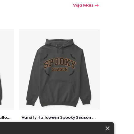
Veja Mais
Too Cute to Spook Adorable Halloween Tee
Varsity Halloween Spooky Season Letter
$29
×