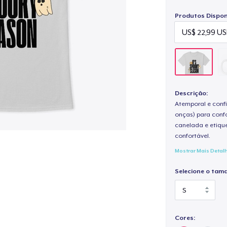
Produtos Disponí
Descrição:
Atemporal e confi
onças) para confo
canelada e etique
confortável.
Mostrar Mais Detal
Selecione o tam
Cores: