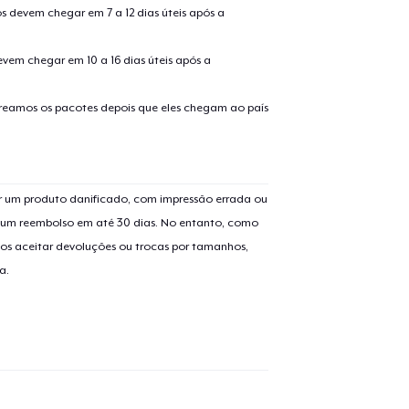
s devem chegar em 7 a 12 dias úteis após a
guir para a Finalização da
Continuar Co
evem chegar em 10 a 16 dias úteis após a
Compra
treamos os pacotes depois que eles chegam ao país
Classic Crew Neck T-Shirt
US$ 22,99
Mug
 um produto danificado, com impressão errada ou
US$ 15,99
er um reembolso em até 30 dias. No entanto, como
os aceitar devoluções ou trocas por tamanhos,
a.