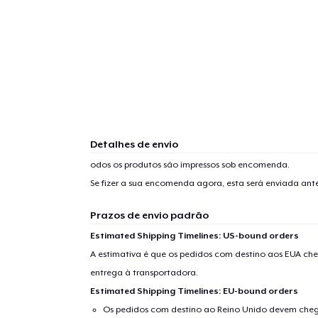
Detalhes de envio
odos os produtos são impressos sob encomenda.
Se fizer a sua encomenda agora, esta será enviada an
Prazos de envio padrão
Estimated Shipping Timelines: US-bound orders
A estimativa é que os pedidos com destino aos EUA che
1
artig
entrega à transportadora.
Estimated Shipping Timelines: EU-bound orders
Os pedidos com destino ao Reino Unido devem chega