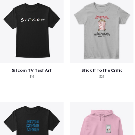
Sitcom TV Text Art
Stick It to the Critic
$16
$23