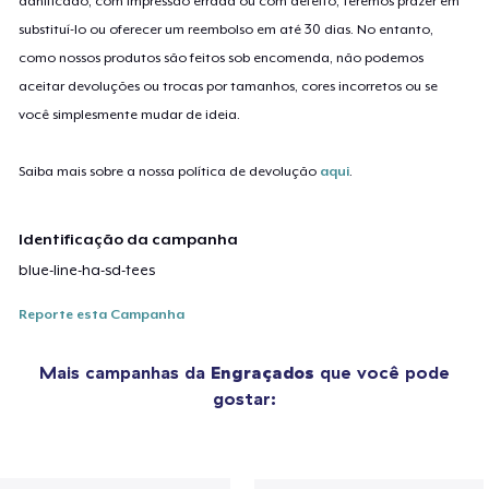
danificado, com impressão errada ou com defeito, teremos prazer em
substituí-lo ou oferecer um reembolso em até 30 dias. No entanto,
como nossos produtos são feitos sob encomenda, não podemos
aceitar devoluções ou trocas por tamanhos, cores incorretos ou se
você simplesmente mudar de ideia.
Saiba mais sobre a nossa política de devolução
aqui
.
Identificação da campanha
blue-line-ha-sd-tees
Reporte esta Campanha
Mais campanhas da
Engraçados
que você pode
gostar: