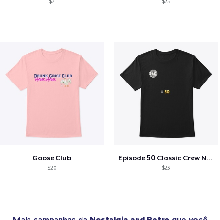
$7
$25
Goose Club
Episode 50 Classic Crew Neck T-Shirt
$20
$23
Mais campanhas da
Nostalgia and Retro
que você