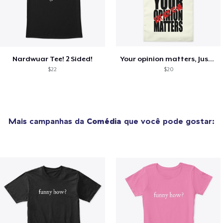
Nardwuar Tee! 2 Sided!
Your opinion matters, Just not to me!
$22
$20
Mais campanhas da
Comédia
que você pode gostar: