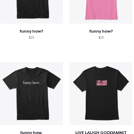
funny how?
funny how?
$25
$25
funny how.
LIVE LAUGH GODDAMNIT