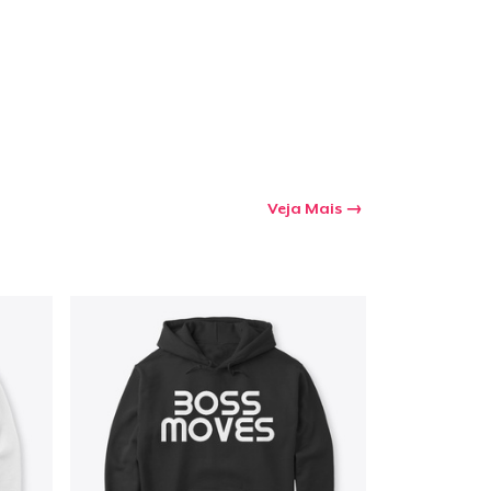
a o carrinho
Qtd
Veja Mais
mprando