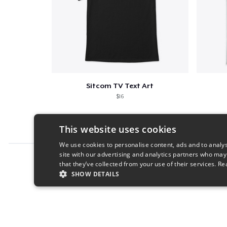
Sitcom TV Text Art
$16
This website uses cookies
We use cookies to personalise content, ads and to analys
site with our advertising and analytics partners who may
Report this product
that they’ve collected from your use of their services.
Re
SHOW DETAILS
STRICTLY NECESSARY
PERFORMANC