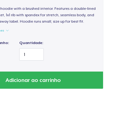
hoodie with a brushed interior. Features a double-lined
, 1x1 rib with spandex for stretch, seamless body, and
way label. Hoodie runs small; size up for best fit.
hes
anho:
Quantidade:
Adicionar ao carrinho