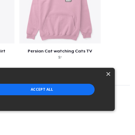
irt
Persian Cat watching Cats TV
$7
×
ACCEPT ALL