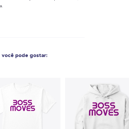
a.
o adicionado ao
Carrinho
Ir par
guir para a Finalização da
 você pode gostar:
Continuar Co
Compra