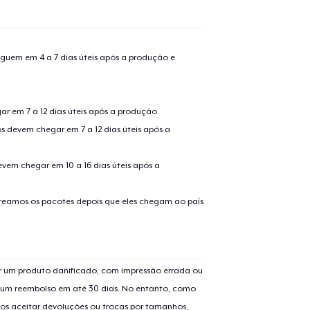
guem em 4 a 7 dias úteis após a produção e
r em 7 a 12 dias úteis após a produção.
s devem chegar em 7 a 12 dias úteis após a
evem chegar em 10 a 16 dias úteis após a
treamos os pacotes depois que eles chegam ao país
 um produto danificado, com impressão errada ou
er um reembolso em até 30 dias. No entanto, como
os aceitar devoluções ou trocas por tamanhos,