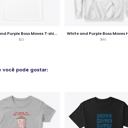
White and Purple Boss Moves T-shirt
$22
$40
 você pode gostar: