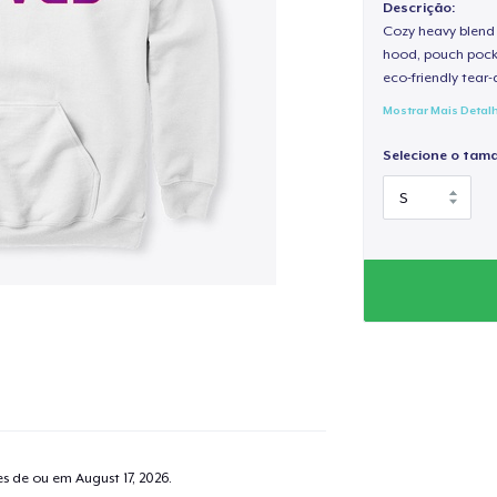
Descrição:
Cozy heavy blend 
hood, pouch pocket
eco-friendly tear-a
Mostrar Mais Detal
Selecione o tam
tes de ou em
August 17, 2026
.