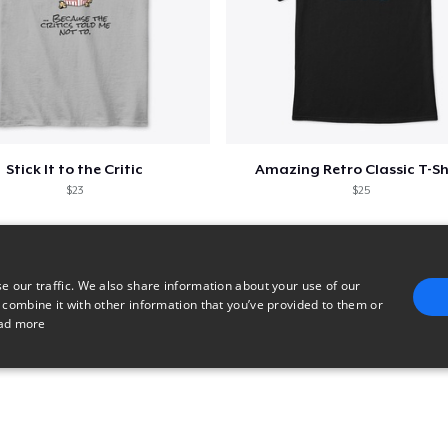
Stick It to the Critic
Amazing Retro Classic T-Sh
$23
$25
e our traffic. We also share information about your use of our
 combine it with other information that you’ve provided to them or
ad more
E
TARGETING
FUNCTIONALITY
UNCLASSIFIED