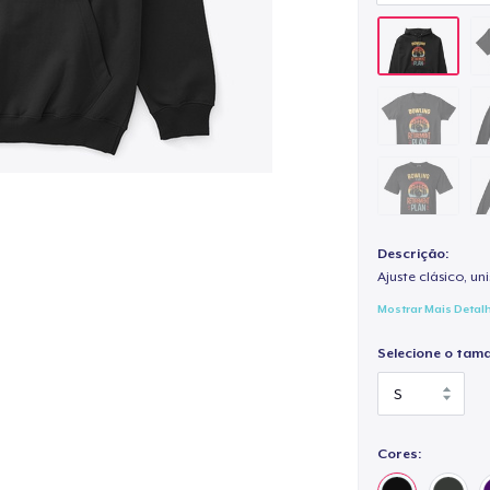
Descrição:
Ajuste clásico, un
Mostrar Mais Detal
Selecione o tam
Cores: