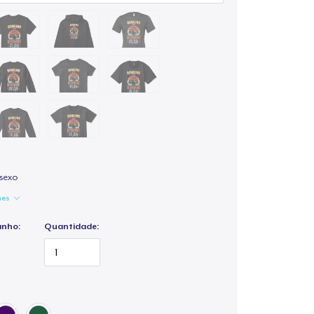
isexo
hes
anho:
Quantidade: