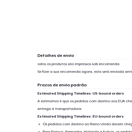
Detalhes de envio
odos os produtos são impressos sob encomenda.
Se fizer a sua encomenda agora, esta será enviada an
Prazos de envio padrão
Estimated Shipping Timelines: US-bound orders
A estimativa é que os pedidos com destino aos EUA che
entrega à transportadora.
Estimated Shipping Timelines: EU-bound orders
Os pedidos com destino ao Reino Unido devem chega
Para França, Alemanha, Holanda e Suécia, os pedido