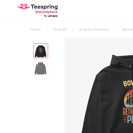
Home
Shop All
Shop by Occasion
Apose