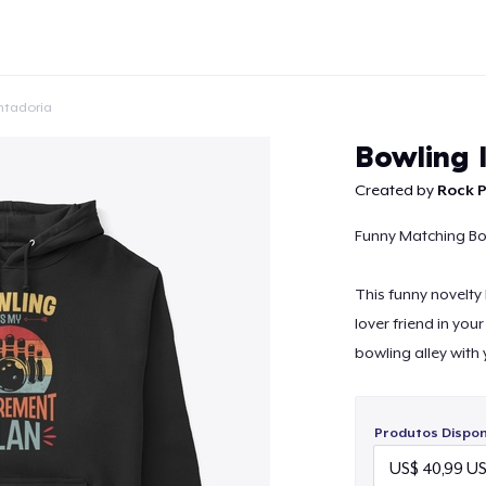
ntadoria
Bowling 
Created by
Rock P
Funny Matching B
Continuar
This funny novelty
lover friend in you
bowling alley with
Produtos Disponí