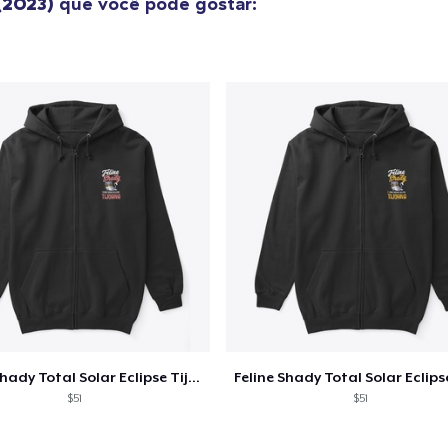
(2023)
que você pode gostar:
Classic Crew Neck T-Shirt
US$ 22,99
Unisex Premium Pullover Hoodie
US$ 40,99
Bella Canvas 3001 | Classic Unisex Jersey T-Shirt
US$ 21,99
Comfort Tee
US$ 23,99
Unisex Classic Crewneck Sweatshirt
US$ 32,99
Feline Shady Total Solar Eclipse Tijuana
Women's Classic Tee
$51
$51
US$ 23,99