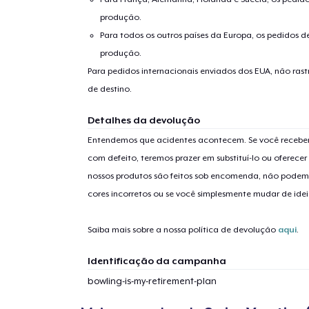
produção.
Para todos os outros países da Europa, os pedidos d
produção.
Para pedidos internacionais enviados dos EUA, não ras
de destino.
Detalhes da devolução
1
artig
Entendemos que acidentes acontecem. Se você receber
com defeito, teremos prazer em substituí-lo ou oferec
nossos produtos são feitos sob encomenda, não podem
cores incorretos ou se você simplesmente mudar de idei
Se
Saiba mais sobre a nossa política de devolução
aqui
.
Identificação da campanha
bowling-is-my-retirement-plan