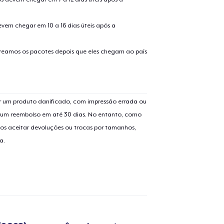
evem chegar em 10 a 16 dias úteis após a
treamos os pacotes depois que eles chegam ao país
o adicionado ao
Carrinho
Ir par
 um produto danificado, com impressão errada ou
er um reembolso em até 30 dias. No entanto, como
os aceitar devoluções ou trocas por tamanhos,
a.
guir para a Finalização da
Continuar Co
Compra
Unisex Classic Pullover Hoodie
US$ 40,99