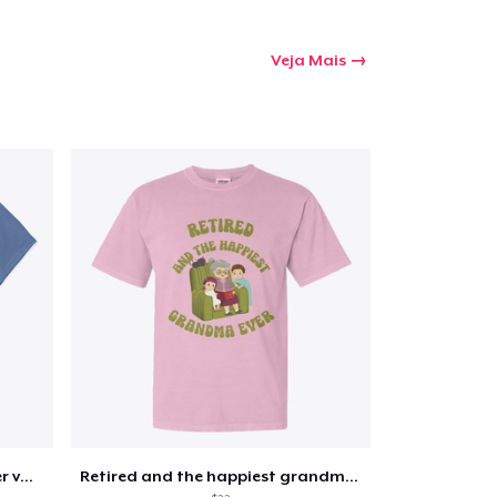
Veja Mais
Retirement 365 days of summer vacation
Retired and the happiest grandma ever