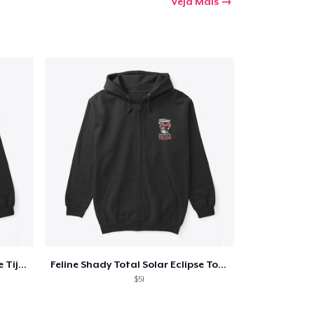
Veja Mais
Feline Shady Total Solar Eclipse Tijuana
Feline Shady Total Solar Eclipse Toledo
$51