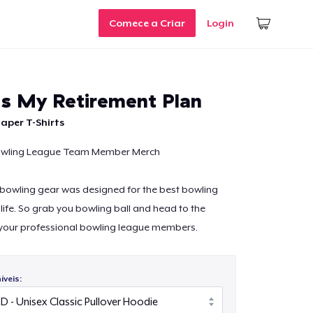
Comece a Criar
Login
Is My Retirement Plan
aper T-Shirts
owling League Team Member Merch
 bowling gear was designed for the best bowling
r life. So grab you bowling ball and head to the
 your professional bowling league members.
veis: