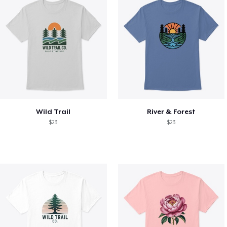
Wild Trail
River & Forest
$23
$23