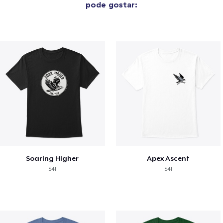
pode gostar:
Soaring Higher
Apex Ascent
$41
$41