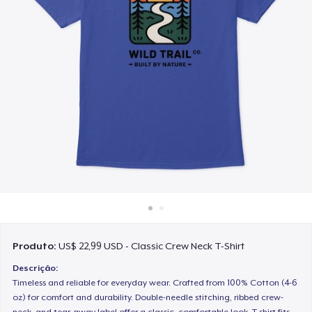
Como funciona
Venda em todo lugar
Venda qualquer coisa
Produto:
US$ 22,99 USD - Classic Crew Neck T-Shirt
Descrição:
Timeless and reliable for everyday wear. Crafted from 100% Cotton (4-6
oz) for comfort and durability. Double-needle stitching, ribbed crew-
neck, and tear-away label offer a classic, comfortable look. T-shirt fits