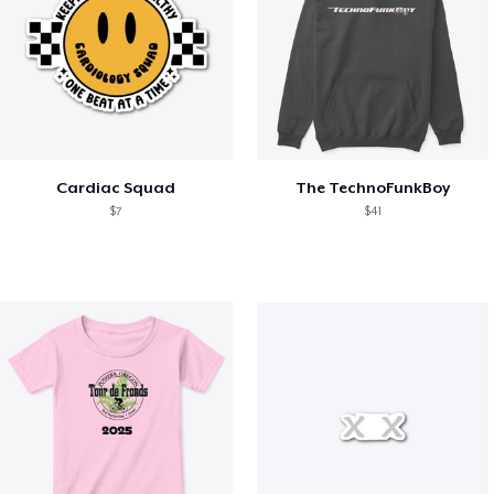
Cardiac Squad
The TechnoFunkBoy
$7
$41