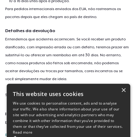
10 a 16 dias úteis após a produção.
Para pedidos internacionais enviados dos EUA, não rastreamos os
pacotes depois que eles chegam ao país de destino.
Detalhes da devolução
Entendemos que acidentes acontecem. Se você receber um produto
danificado, com impressão errada ou com defeito, teremos prazer em
substituí-lo ou oferecer um reembolso em até 30 dias. No entanto,
como nossos produtos são feitos sob encomenda, não podemos
aceitar devoluções ou trocas por tamanhos, cores incorretos ou se
você simplesmente mudar de ideia.
×
This website uses cookies
Saiba mais sobre a nossa política de devolução
aqui
.
We use cookies to personalise content, ads and to analyse
our traffic. We also share information about your use of our
Identificação da campanha
site with our advertising and analytics partners who may
combine it with other information that you’ve provided to
buy-elio
them or that they’ve collected from your use of their services.
Read more
Reporte esta Campanha