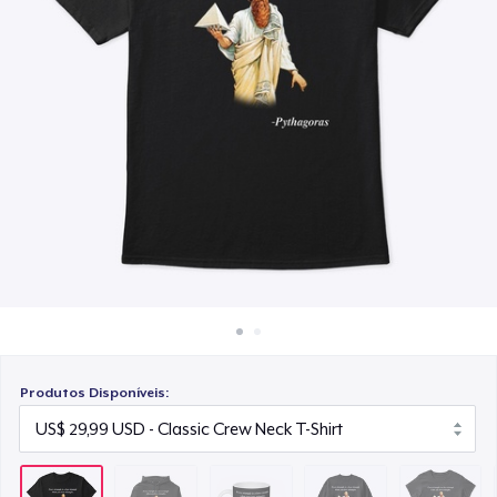
Como funciona
US$ 19,99
Venda em todo lugar
Unisex Classic Crewneck Sweatshirt
Venda qualquer coisa
US$ 41,99
Women's Classic Tee
US$ 29,99
Classic Tank Top
US$ 29,99
Women's Flowy Tank Top
US$ 29,99
Produtos Disponíveis:
Classic Long Sleeve Tee
US$ 36,99