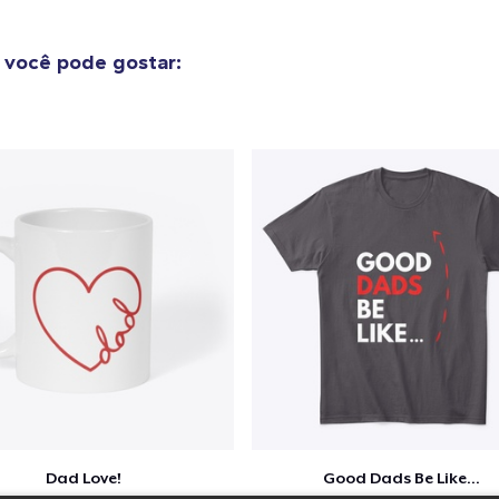
Heavy Tee
US$ 44,99
você pode gostar:
Comfort Colors 1717 | Classic Heavyweight T-Shirt
US$ 24,99
Classic Long Sleeve Tee
US$ 30,99
Next Level 3600 | Premium Ring-Spun Cotton T-Shirt
US$ 24,99
Dad Love!
Good Dads Be Like...