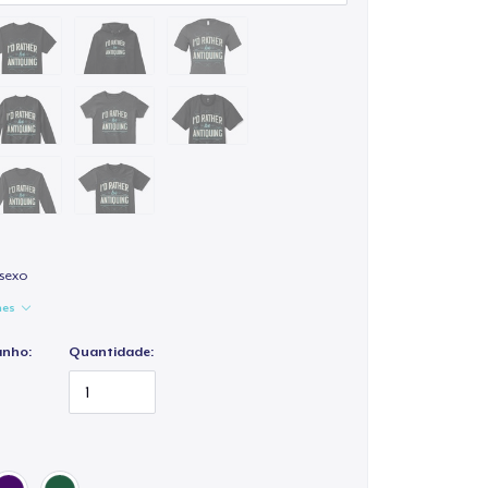
isexo
hes
anho:
Quantidade: