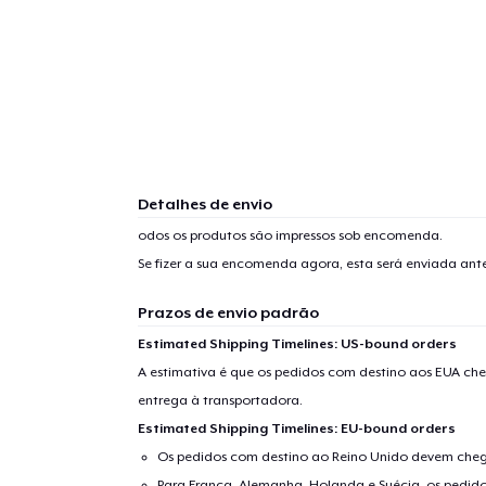
Detalhes de envio
odos os produtos são impressos sob encomenda.
Se fizer a sua encomenda agora, esta será enviada an
Prazos de envio padrão
Estimated Shipping Timelines: US-bound orders
A estimativa é que os pedidos com destino aos EUA che
entrega à transportadora.
Estimated Shipping Timelines: EU-bound orders
Os pedidos com destino ao Reino Unido devem chega
Para França, Alemanha, Holanda e Suécia, os pedido