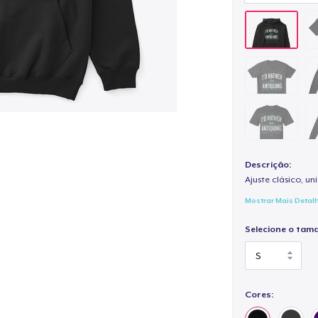
Descrição:
Ajuste clásico, un
Mostrar Mais Detal
Selecione o tam
Cores: