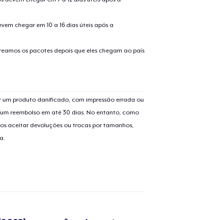
evem chegar em 10 a 16 dias úteis após a
treamos os pacotes depois que eles chegam ao país
o adicionado ao
Carrinho
Ir par
 um produto danificado, com impressão errada ou
er um reembolso em até 30 dias. No entanto, como
os aceitar devoluções ou trocas por tamanhos,
a.
guir para a Finalização da
Continuar Co
Compra
Unisex Classic Pullover Hoodie
US$ 40,99
Classic Crew Neck T-Shirt