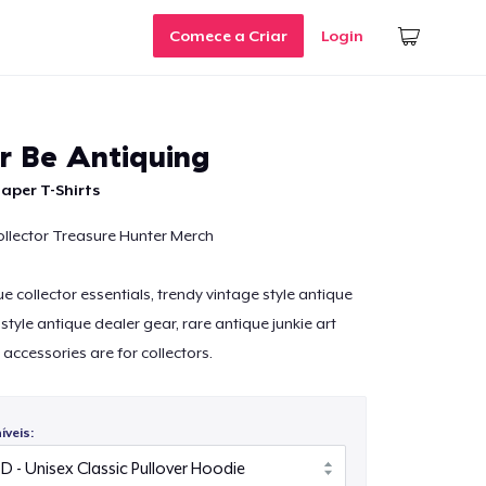
Comece a Criar
Login
er Be Antiquing
aper T-Shirts
ollector Treasure Hunter Merch
 collector essentials, trendy vintage style antique
style antique dealer gear, rare antique junkie art
accessories are for collectors.
veis: