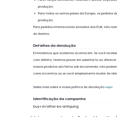
produção.
Para todos os outros países da Europa, os pedidos d
produção.
Para pedidos internacionais enviados dos EUA, não ras
de destino.
1
artig
Detalhes da devolução
Entendemos que acidentes acontecem. Se você receber
com defeito, teremos prazer em substituí-lo ou oferec
nossos produtos são feitos sob encomenda, não podem
cores incorretos ou se você simplesmente mudar de idei
Se
Saiba mais sobre a nossa política de devolução
aqui
.
Identificação da campanha
buy-i-d-rather-be-antiquing