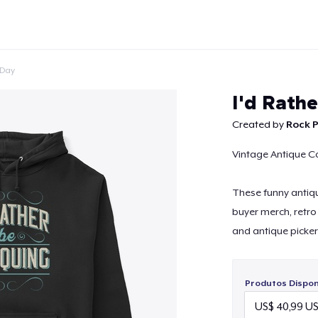
 Day
I'd Rath
Created by
Rock P
Vintage Antique C
Continuar
These funny antique
buyer merch, retro 
and antique picker 
Produtos Disponí