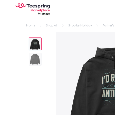
Home
Shop All
Shop by Holiday
Father's