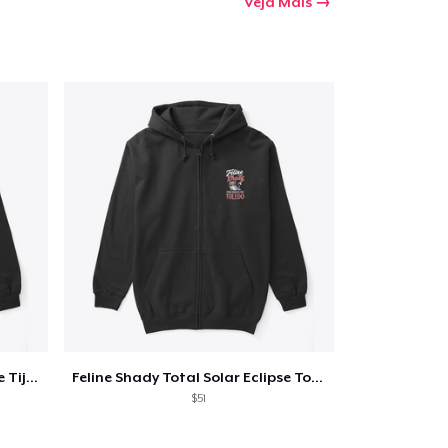
Veja Mais
Feline Shady Total Solar Eclipse Tijuana
Feline Shady Total Solar Eclipse Toledo
$51