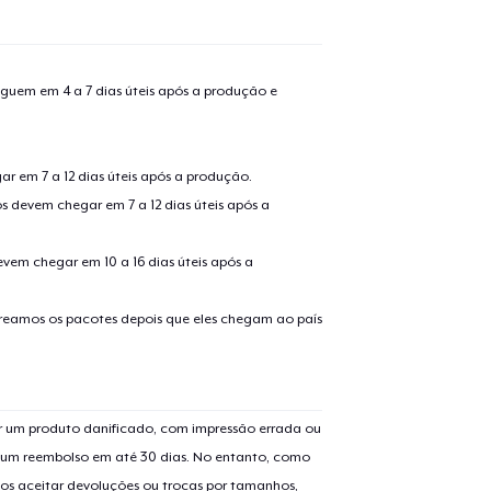
guem em 4 a 7 dias úteis após a produção e
r em 7 a 12 dias úteis após a produção.
s devem chegar em 7 a 12 dias úteis após a
evem chegar em 10 a 16 dias úteis após a
treamos os pacotes depois que eles chegam ao país
 um produto danificado, com impressão errada ou
er um reembolso em até 30 dias. No entanto, como
os aceitar devoluções ou trocas por tamanhos,