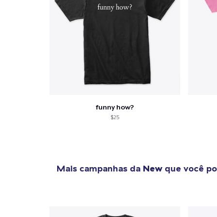
funny how?
$25
Mais campanhas da
New
que você po