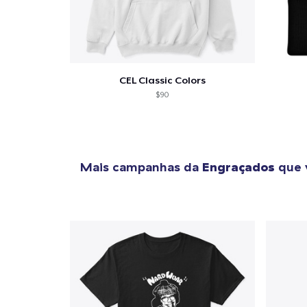
1
artig
CEL Classic Colors
$90
Se
Mais campanhas da
Engraçados
que 