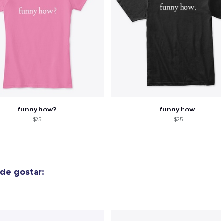
funny how?
funny how.
$25
$25
de gostar: