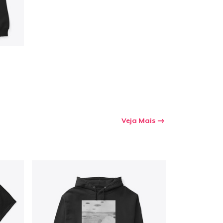
a o carrinho
Qtd
Veja Mais
mprando