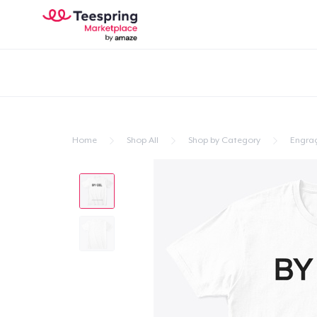
Home
Shop All
Shop by Category
Engra