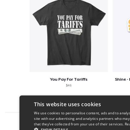
You Pay For Tariffs
$46
This website uses cookies
We use cookies to personalise content, ads and to analys
site with our advertising and analytics partners who may
Report this product
that they’ve collected from your use of their services.
Re
SHOW DETAILS