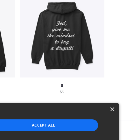
B
$51
×
ACCEPT ALL