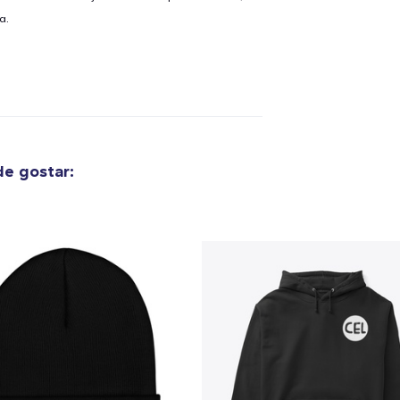
a.
e gostar: