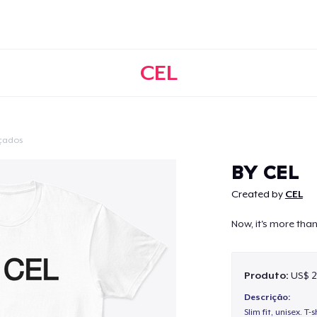
CEL
çados
Continuar
BY CEL
Created by
CEL
Now, it's more than
Produto:
US$ 2
Descrição:
Slim fit, unisex. T-s