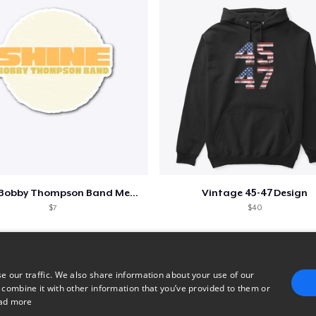
Shine - Bobby Thompson Band Merch
Vintage 45-47 Design
$7
$40
e our traffic. We also share information about your use of our
 combine it with other information that you’ve provided to them or
ad more