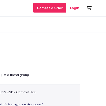
Comece a Criar
Login
 just a friend group.
9,99 USD - Comfort Tee
hirt fit is snug; size up for looser fit.