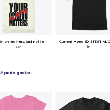
Your opinion matters, Just not to me!
Current Mood: EXISTENTIAL C
$20
$14
ê pode gostar: