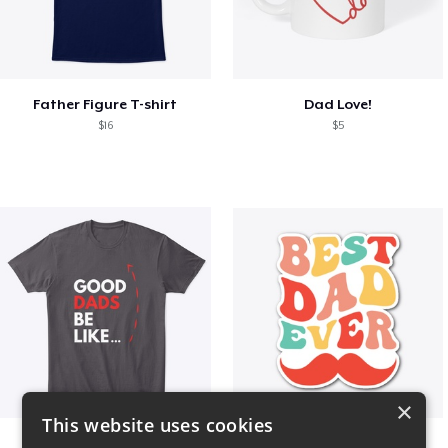
Father Figure T-shirt
Dad Love!
$16
$5
×
This website uses cookies
Good Dads Be Like...
Best Dad Ever!