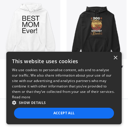
×
This website uses cookies
Best mom hoodie!
Dog Mother Geology Lover
We use cookies to personalise content, ads and to analyse
$41
$41
our traffic. We also share information about your use of our
site with our advertising and analytics partners who may
combine it with other information that you’ve provided to
them or that they’ve collected from your use of their services.
Read more
SHOW DETAILS
Report this product
ACCEPT ALL
STRICTLY NECESSARY
PERFORMANCE