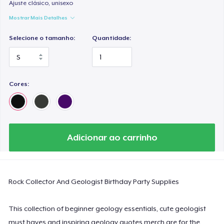
Classic Long Sleeve Tee
Ajuste clásico, unisexo
US$ 30,99
Mostrar Mais Detalhes
Selecione o tamanho:
Quantidade:
Next Level 3600 | Premium Ring-Spun Cotton T-Shirt
US$ 24,99
Cores:
Adicionar ao carrinho
Rock Collector And Geologist Birthday Party Supplies
This collection of beginner geology essentials, cute geologist
must haves and inspiring geology quotes merch are for the