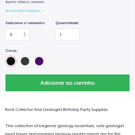
Classic Long Sleeve Tee
Ajuste clásico, unisexo
US$ 30,99
Mostrar Mais Detalhes
Selecione o tamanho:
Quantidade:
Next Level 3600 | Premium Ring-Spun Cotton T-Shirt
US$ 24,99
Cores:
Adicionar ao carrinho
Rock Collector And Geologist Birthday Party Supplies
This collection of beginner geology essentials, cute geologist
must haves and inspiring geology quotes merch are for the