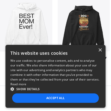
×
This website uses cookies
Best mom hoodie!
Dog Mother Geology Lover
We use cookies to personalise content, ads and to analyse
$41
$41
our traffic. We also share information about your use of our
site with our advertising and analytics partners who may
combine it with other information that you’ve provided to
them or that they’ve collected from your use of their services.
Read more
SHOW DETAILS
Report this product
ACCEPT ALL
STRICTLY NECESSARY
PERFORMANCE