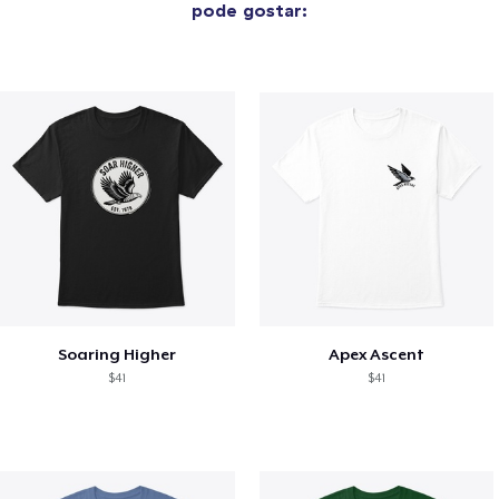
pode gostar:
Soaring Higher
Apex Ascent
$41
$41