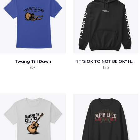
Twang Till Dawn
"IT'S OK TO NOT BE OK" Hoodie (BP LOGO)
$23
$40