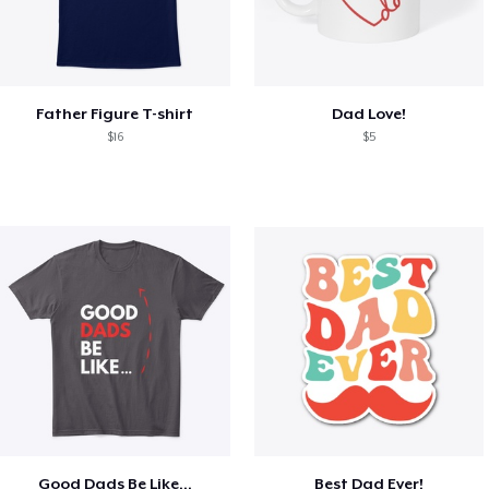
Father Figure T-shirt
Dad Love!
$16
$5
Good Dads Be Like...
Best Dad Ever!