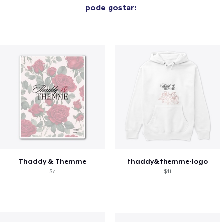
pode gostar:
Thaddy & Themme
thaddy&themme-logo
$7
$41