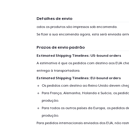
1
artig
Detalhes de envio
odos os produtos são impressos sob encomenda.
Se fizer a sua encomenda agora, esta será enviada an
Prazos de envio padrão
Se
Estimated Shipping Timelines: US-bound orders
A estimativa é que os pedidos com destino aos EUA che
entrega à transportadora.
Estimated Shipping Timelines: EU-bound orders
Os pedidos com destino ao Reino Unido devem chega
Para França, Alemanha, Holanda e Suécia, os pedido
produção.
Para todos os outros países da Europa, os pedidos d
produção.
Para pedidos internacionais enviados dos EUA, não ras