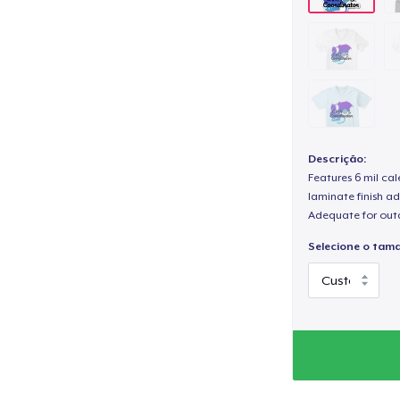
Descrição:
Features 6 mil cal
laminate finish ad
Adequate for out
Selecione o tam