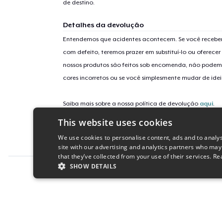
de destino.
Detalhes da devolução
Entendemos que acidentes acontecem. Se você receber
com defeito, teremos prazer em substituí-lo ou oferec
nossos produtos são feitos sob encomenda, não podem
cores incorretos ou se você simplesmente mudar de idei
Saiba mais sobre a nossa política de devolução
aqui
.
This website uses cookies
Identificação da campanha
We use cookies to personalise content, ads and to analys
chaos-coordinator-dm
site with our advertising and analytics partners who may
that they’ve collected from your use of their services.
Re
SHOW DETAILS
Report this product
STRICTLY NECESSARY
PERFORMANC