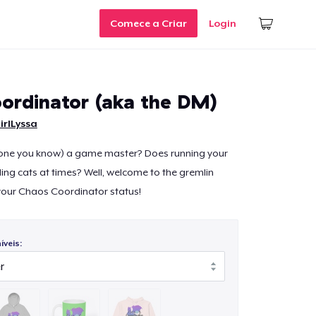
Comece a Criar
Login
ordinator (aka the DM)
irlLyssa
one you know) a game master? Does running your
ding cats at times? Well, welcome to the gremlin
your Chaos Coordinator status!
veis: