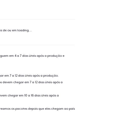
o adicionado ao
Carrinho
Ir par
tes de ou em
loading...
.
guir para a Finalização da
Continuar Co
Compra
guem em 4 a 7 dias úteis após a produção e
Die Cut Sticker
r em 7 a 12 dias úteis após a produção.
s devem chegar em 7 a 12 dias úteis após a
AS Colour Stencil Hoodie
evem chegar em 10 a 16 dias úteis após a
Mug
treamos os pacotes depois que eles chegam ao país