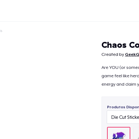
is
Chaos Co
Created by
GeekG
Are YOU (or some
Continuar
game feel like her
energy and claim 
Produtos Disponí