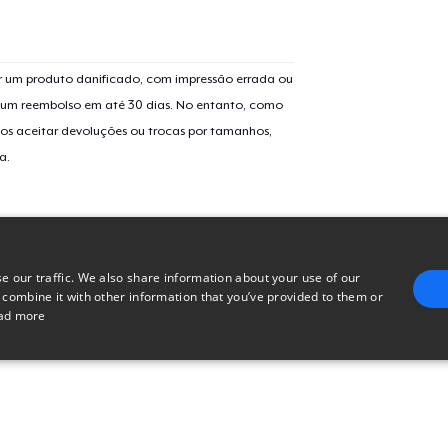
Women's Crop Hoodie
 um produto danificado, com impressão errada ou
er um reembolso em até 30 dias. No entanto, como
Premium V-Neck Tee
os aceitar devoluções ou trocas por tamanhos,
a.
Premium V-Neck Tee
Women's Racerback Tank
e our traffic. We also share information about your use of our
 combine it with other information that you’ve provided to them or
ad more
Classic Long Sleeve Tee
E
TARGETING
FUNCTIONALITY
UNCLASSIFIED
Next Level 3600 | Premium Ring-Spun Cotton T-Shirt