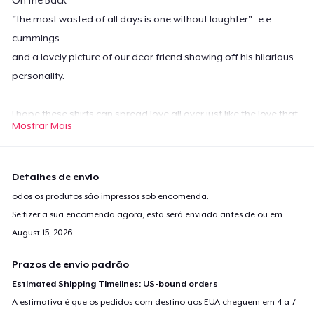
"the most wasted of all days is one without laughter"- e.e.
cummings
and a lovely picture of our dear friend showing off his hilarious
personality.
I hope these shirts can spread love all over just like the love that
Mostrar Mais
Chuck gave us.
Detalhes de envio
All of the Profits made from these shirts will be donated to The
odos os produtos são impressos sob encomenda.
Charleston Animal Society in his name.
Se fizer a sua encomenda agora, esta será enviada antes de ou em
August 15, 2026
.
Prazos de envio padrão
Estimated Shipping Timelines: US-bound orders
A estimativa é que os pedidos com destino aos EUA cheguem em 4 a 7