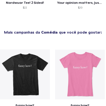
Nardwuar Tee! 2 Sided!
Your opinion matters, Just not to me!
$22
$20
Mais campanhas da
Comédia
que você pode gostar:
funny how?
funny how?