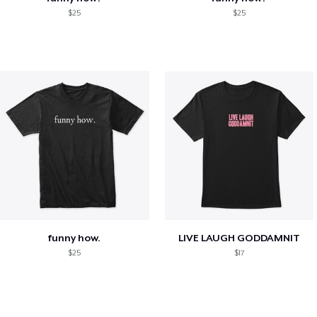
$25
$25
funny how.
LIVE LAUGH GODDAMNIT
$25
$17