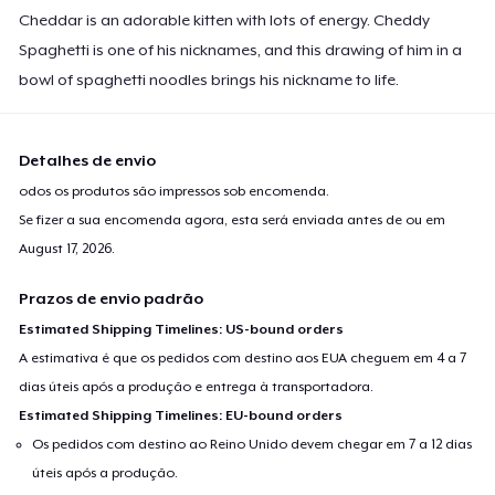
Baby Premium Onesie
Cheddar is an adorable kitten with lots of energy. Cheddy
US$ 18,99
Spaghetti is one of his nicknames, and this drawing of him in a
bowl of spaghetti noodles brings his nickname to life.
Classic Long Sleeve Tee
US$ 25,99
Detalhes de envio
Next Level 3600 | Premium Ring-Spun Cotton T-Shirt
odos os produtos são impressos sob encomenda.
US$ 23,99
Se fizer a sua encomenda agora, esta será enviada antes de ou em
August 17, 2026
.
Premium V-Neck Tee
US$ 26,17
Prazos de envio padrão
Estimated Shipping Timelines: US-bound orders
A estimativa é que os pedidos com destino aos EUA cheguem em 4 a 7
dias úteis após a produção e entrega à transportadora.
Estimated Shipping Timelines: EU-bound orders
Os pedidos com destino ao Reino Unido devem chegar em 7 a 12 dias
úteis após a produção.