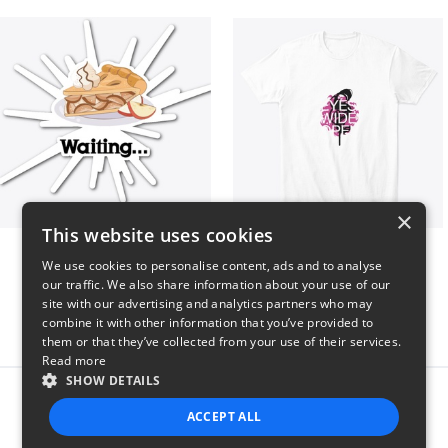
×
This website uses cookies
Apple Pie is waiting...
EYES WIDE OPEN shirt
We use cookies to personalise content, ads and to analyse
$6
$24
our traffic. We also share information about your use of our
site with our advertising and analytics partners who may
combine it with other information that you’ve provided to
them or that they’ve collected from your use of their services.
Read more
SHOW DETAILS
Report this product
ACCEPT ALL