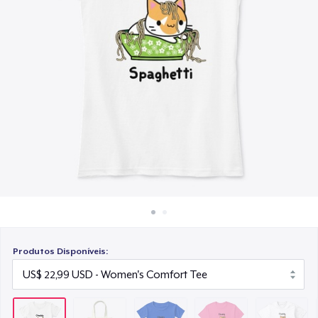
Como funciona
US$ 15,99
Venda em todo lugar
Classic Crew Neck T-Shirt
Venda qualquer coisa
US$ 21,99
Triblend Tee
US$ 25,99
Comfort Tee
US$ 22,99
Mug
US$ 14,99
Produtos Disponíveis:
Kids Classic Pullover Hoodie
US$ 33,99