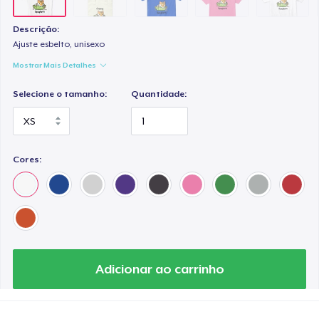
Premium V-Neck Tee
US$ 23,99
Descrição:
Ajuste esbelto, unisexo
Premium Long Sleeve Tee
Mostrar Mais Detalhes
US$ 26,99
Selecione o tamanho:
Quantidade:
Classic Tank Top
US$ 21,99
Cores:
Kids Premium Tee
US$ 18,99
Women's Flowy Tank Top
US$ 26,99
Adicionar ao carrinho
Premium Tank Top
US$ 22,99