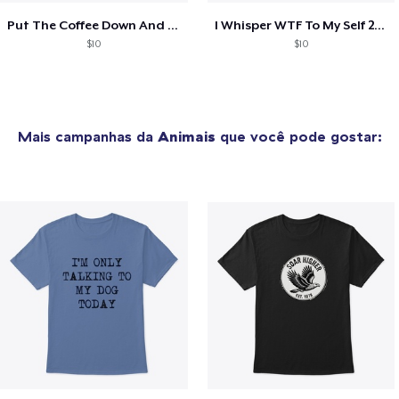
Put The Coffee Down And Come Feed Us
I Whisper WTF To My Self 20 Times A Day
$10
$10
Mais campanhas da
Animais
que você pode gostar: