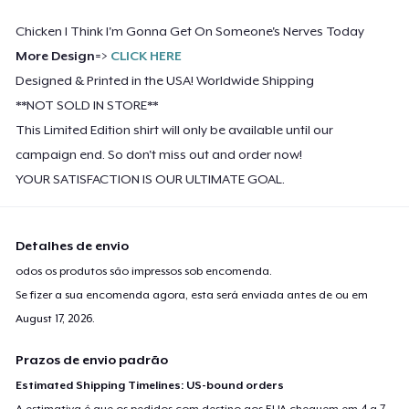
Chicken I Think I'm Gonna Get On Someone's Nerves Today
More Design
=>
CL
ICK HERE
Designed & Printed in the USA! Worldwide Shipping
**NOT SOLD IN STORE**
This Limited Edition shirt will only be available until our
campaign end. So don't miss out and order now!
YOUR SATISFACTION IS OUR ULTIMATE GOAL.
Detalhes de envio
odos os produtos são impressos sob encomenda.
Se fizer a sua encomenda agora, esta será enviada antes de ou em
August 17, 2026
.
Prazos de envio padrão
Estimated Shipping Timelines: US-bound orders
A estimativa é que os pedidos com destino aos EUA cheguem em 4 a 7