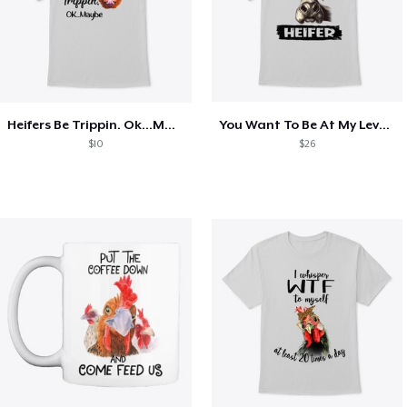
Heifers Be Trippin. Ok...Maybe
You Want To Be At My Level? Climb
$10
$26