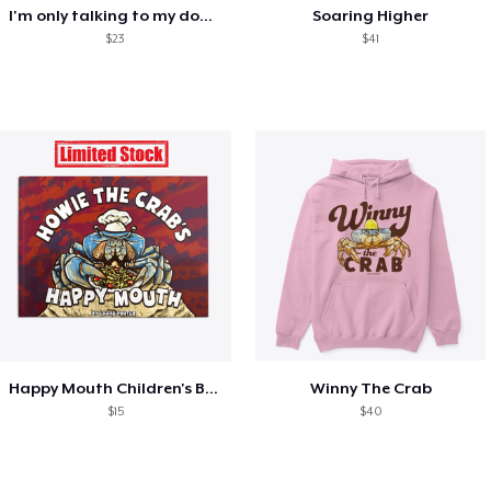
I'm only talking to my dog today
Soaring Higher
$23
$41
Happy Mouth Children's Book
Winny The Crab
$15
$40