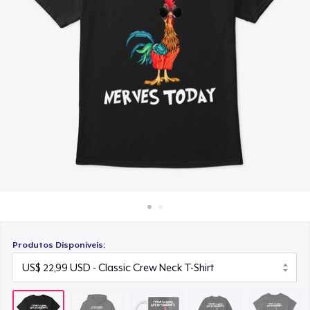
Como funciona
US$ 19,99
Venda em todo lugar
Unisex Classic Crewneck Sweatshirt
Venda qualquer coisa
US$ 34,99
Women's Classic Tee
US$ 22,99
Classic Tank Top
US$ 26,99
Women's Flowy Tank Top
US$ 26,99
Produtos Disponíveis: