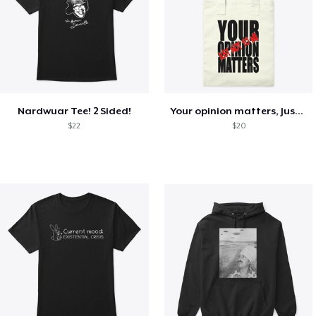
Nardwuar Tee! 2 Sided!
Your opinion matters, Just not to me!
$22
$20