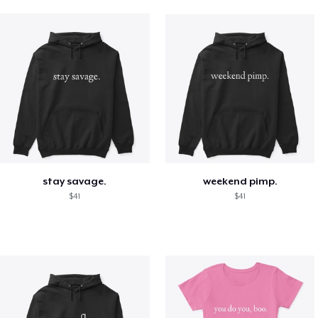
stay savage.
weekend pimp.
$41
$41