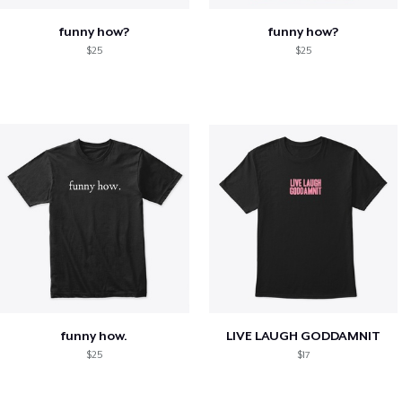
funny how?
funny how?
$25
$25
funny how.
LIVE LAUGH GODDAMNIT
$25
$17