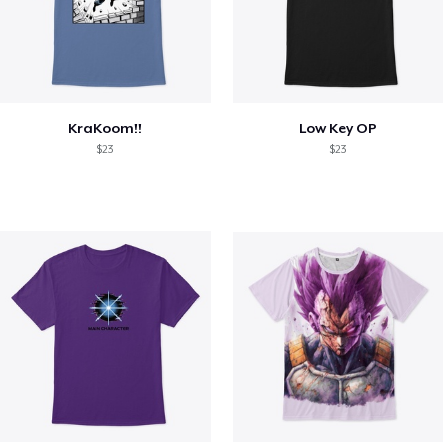
KraKoom!!
Low Key OP
$23
$23