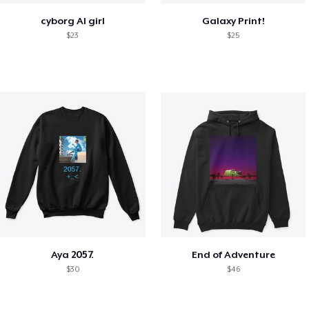
cyborg AI girl
Galaxy Print!
$23
$25
Aya 2057.
End of Adventure
$30
$46