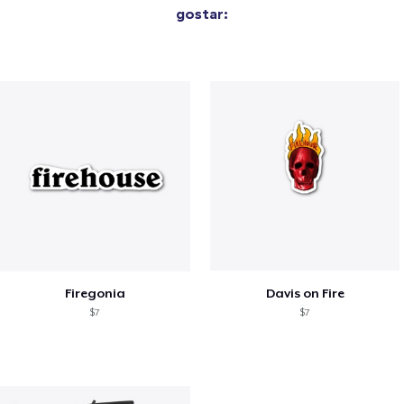
gostar:
Firegonia
Davis on Fire
$7
$7