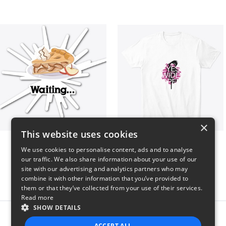
×
This website uses cookies
Apple Pie is waiting...
EYES WIDE OPEN shirt
We use cookies to personalise content, ads and to analyse
$6
$24
our traffic. We also share information about your use of our
site with our advertising and analytics partners who may
combine it with other information that you’ve provided to
them or that they’ve collected from your use of their services.
Read more
SHOW DETAILS
Report this product
ACCEPT ALL