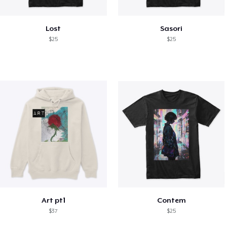
Lost
Sasori
$25
$25
Art pt1
Contem
$37
$25