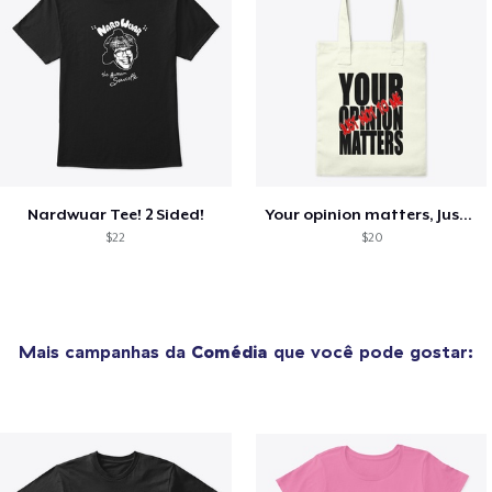
Nardwuar Tee! 2 Sided!
Your opinion matters, Just not to me!
$22
$20
Mais campanhas da
Comédia
que você pode gostar: