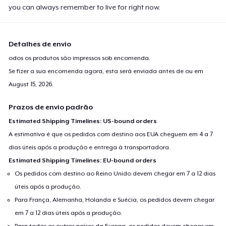
you can always remember to live for right now.
Detalhes de envio
odos os produtos são impressos sob encomenda.
Se fizer a sua encomenda agora, esta será enviada antes de ou em
August 15, 2026
.
Prazos de envio padrão
Estimated Shipping Timelines: US-bound orders
A estimativa é que os pedidos com destino aos EUA cheguem em 4 a 7
dias úteis após a produção e entrega à transportadora.
Estimated Shipping Timelines: EU-bound orders
Os pedidos com destino ao Reino Unido devem chegar em 7 a 12 dias
úteis após a produção.
Para França, Alemanha, Holanda e Suécia, os pedidos devem chegar
em 7 a 12 dias úteis após a produção.
Para todos os outros países da Europa, os pedidos devem chegar em