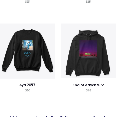
$23
$25
Aya 2057.
End of Adventure
$30
$46