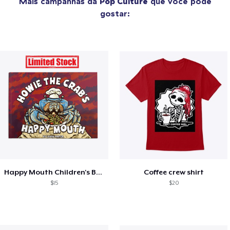
Mais campanhas da
Pop Culture
que você pode
gostar:
Happy Mouth Children's Book
Coffee crew shirt
$15
$20