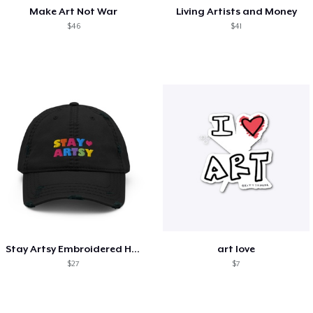
Make Art Not War
Living Artists and Money
$46
$41
Stay Artsy Embroidered Hat
art love
$27
$7