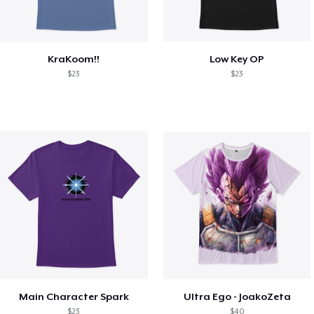
KraKoom!!
Low Key OP
$23
$23
Main Character Spark
Ultra Ego - JoakoZeta
$23
$40