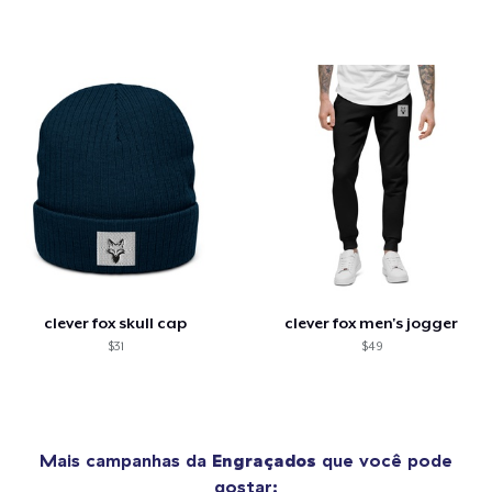
clever fox skull cap
clever fox men's jogger
$31
$49
Mais campanhas da
Engraçados
que você pode
gostar: