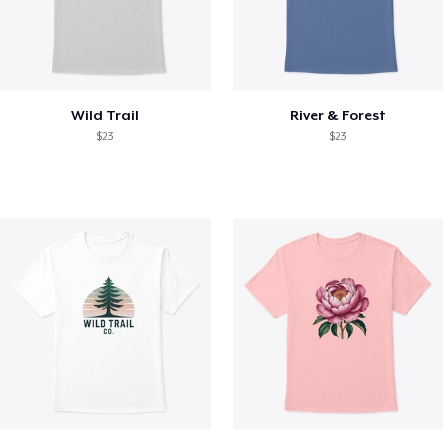
Wild Trail
River & Forest
$23
$23