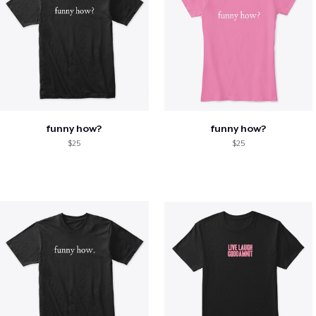
funny how?
funny how?
$25
$25