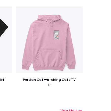
irt
Persian Cat watching Cats TV
$7
Veja Mais