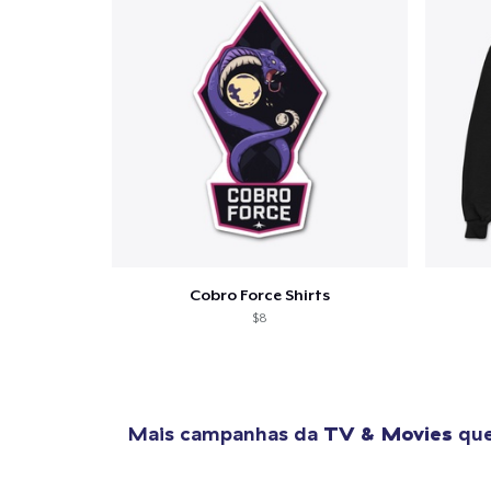
Se
Cobro Force Shirts
$8
Mais campanhas da
TV & Movies
que