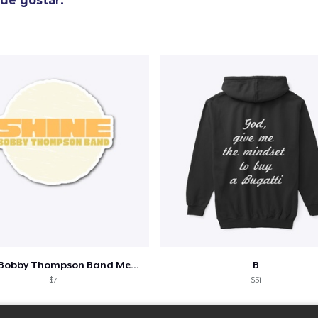
Shine - Bobby Thompson Band Merch
B
$7
$51