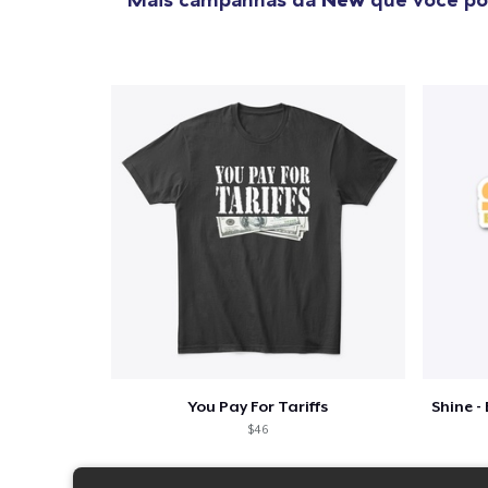
You Pay For Tariffs
$46