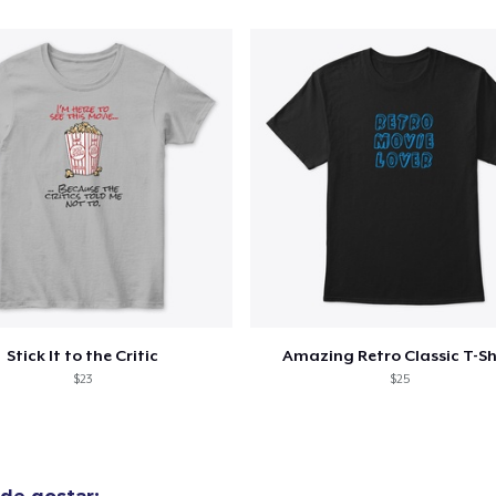
US$ 15,99
Women's Classic Tee
US$ 23,99
Heavy Tee
US$ 44,99
Next Level 3600 | Premium Ring-Spun Cotton T-Shirt
US$ 24,99
Stick It to the Critic
Amazing Retro Classic T-Sh
$23
$25
de gostar: