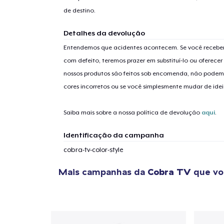
de destino.
Detalhes da devolução
Entendemos que acidentes acontecem. Se você receber
com defeito, teremos prazer em substituí-lo ou oferec
nossos produtos são feitos sob encomenda, não podem
cores incorretos ou se você simplesmente mudar de idei
Saiba mais sobre a nossa política de devolução
aqui
.
Identificação da campanha
cobra-tv-color-style
Mais campanhas da
Cobra TV
que vo
1
artig