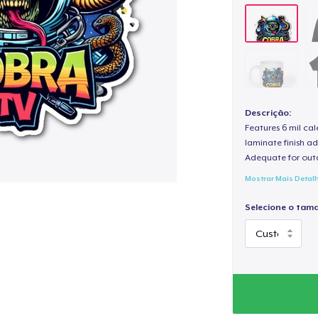
Descrição:
Features 6 mil cal
laminate finish ad
Adequate for out
Mostrar Mais Detal
Selecione o tam