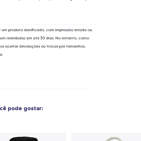
 um produto danificado, com impressão errada ou
er um reembolso em até 30 dias. No entanto, como
os aceitar devoluções ou trocas por tamanhos,
a.
cê pode gostar:
o adicionado ao
Carrinho
Ir par