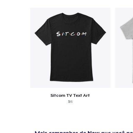
Sitcom TV Text Art
$16
Mais campanhas da
New
que você po