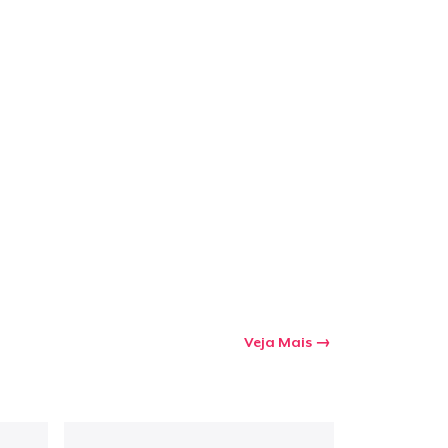
Veja Mais
a o carrinho
Qtd