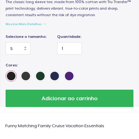
Heavy Tee
The classic long sleeve tee, made from 100% cotton with Tru Transfer™
print technology, delivers vibrant, true-to-color prints and sharp,
US$ 44,99
consistent results without the risk of dye migration.
Mostrar Mais Detalhes
Tru Transfer Printed Classic Tee
US$ 27,99
Selecione o tamanho:
Quantidade:
Comfort Colors 1717 | Classic Heavyweight T-Shirt
US$ 24,99
Cores:
Tru Transfer Printed Unisex Premium Hoodie
US$ 61,99
Classic Long Sleeve Tee
Adicionar ao carrinho
US$ 30,99
Next Level 3600 | Premium Ring-Spun Cotton T-Shirt
Funny Matching Family Cruise Vacation Essentials
US$ 24,99