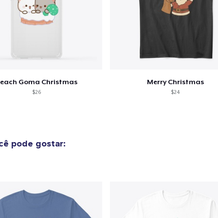
each Goma Christmas
Merry Christmas
$26
$24
ê pode gostar: