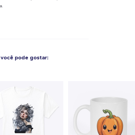
a.
você pode gostar:
o adicionado ao
Carrinho
Ir par
guir para a Finalização da
Continuar Co