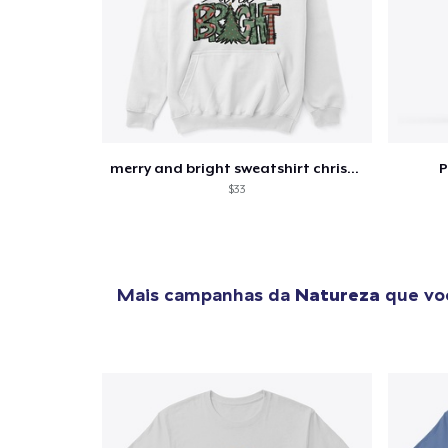
merry and bright sweatshirt christmas
P
$33
Mais campanhas da
Natureza
que voc