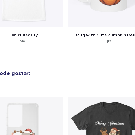
Compra
T-shirt Beauty
Mug with Cute Pumpkin Des
$16
$12
ode gostar: