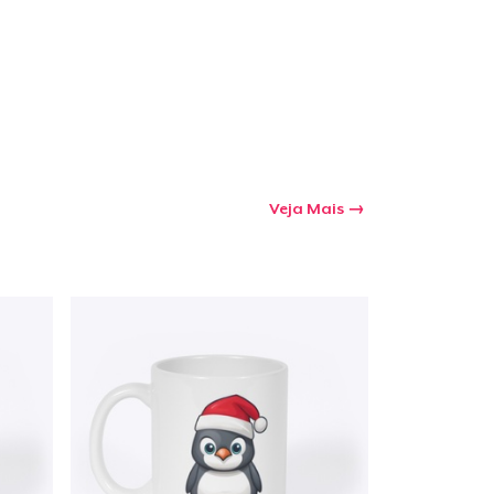
Veja Mais
a o carrinho
Qtd
mprando