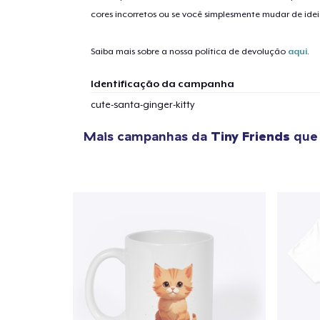
cores incorretos ou se você simplesmente mudar de idei
Saiba mais sobre a nossa política de devolução
aqui
.
Identificação da campanha
cute-santa-ginger-kitty
Mais campanhas da
Tiny Friends
que 
1
artig
Se