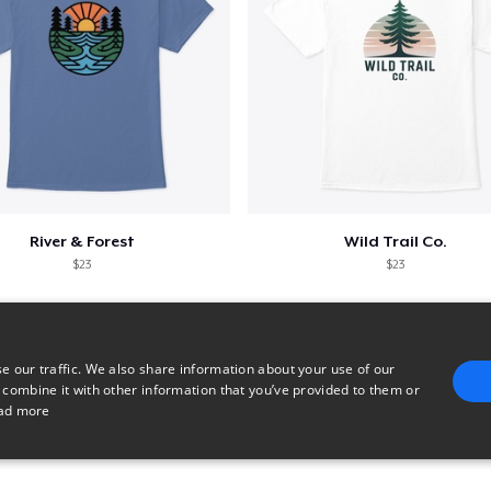
River & Forest
Wild Trail Co.
$23
$23
e our traffic. We also share information about your use of our
 combine it with other information that you’ve provided to them or
ad more
E
TARGETING
FUNCTIONALITY
UNCLASSIFIED