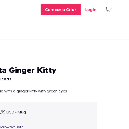
Comece a Criar
Login
ta Ginger Kitty
riends
 with a ginger kitty with green eyes
1,99 USD - Mug
icrowave safe.