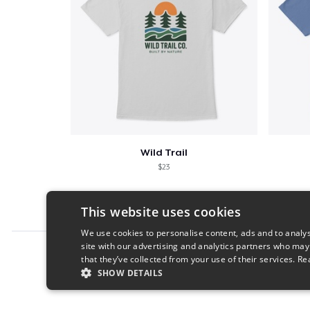
Wild Trail
$23
This website uses cookies
We use cookies to personalise content, ads and to analys
site with our advertising and analytics partners who may
Report this product
that they’ve collected from your use of their services.
Re
SHOW DETAILS
STRICTLY NECESSARY
PERFORMANC