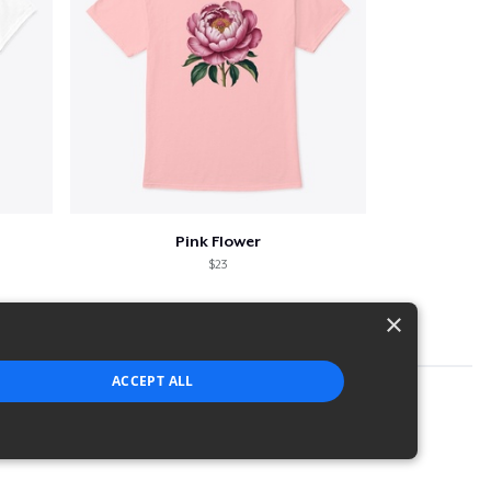
Pink Flower
$23
×
ACCEPT ALL