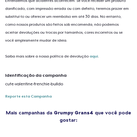
Entendemos que acidentes acontecem. Se você receber um produto
danificado, com impressão errada ou com defeito, teremos prazer em
substituí-lo ou oferecer um reembolso em até 30 dias. No entanto,
como nossos produtos são feitos sob encomenda, não podemos
aceitar devoluções ou trocas por tamanhos, cores incorretos ou se
você simplesmente mudar de ideia.
Saiba mais sobre a nossa política de devolução
aqui
.
Identificação da campanha
cute-valentine-frenchie-bulldo
Reporte esta Campanha
Mais campanhas da
Grumpy Grans4
que você pode
gostar: