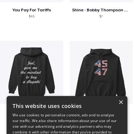
You Pay For Tariffs
Shine - Bobby Thompson Band Merch
$46
$7
×
This website uses cookies
B
Vintage 45-47 Design
We use cookies to personalise content, ads and to analyse
$51
$40
our traffic. We also share information about your use of our
site with our advertising and analytics partners who may
combine it with other information that you’ve provided to