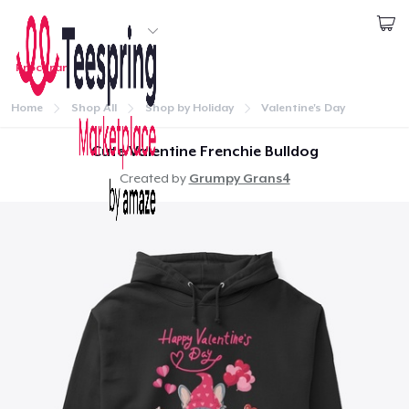
Comece a Criar
Procurar
1
artigo adicionado ao
Carrinho
Login
Ir para o carrinho
Home
Shop All
Shop by Holiday
Valentine's Day
Qtd
Continuar
Cute Valentine Frenchie Bulldog
Created by
Grumpy Grans4
Seguir para a Finalização da Compra
Continuar Comprando
Home
Unisex Classic Pullover Hoodie
Login
US$ 40,99
Rastreie o seu pedido
Classic Crew Neck T-Shirt
US$ 22,99
Crie e venda
Women's Classic Tee