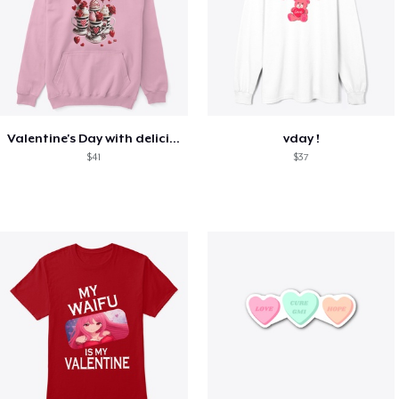
Valentine's Day with delicious food
vday !
$41
$37