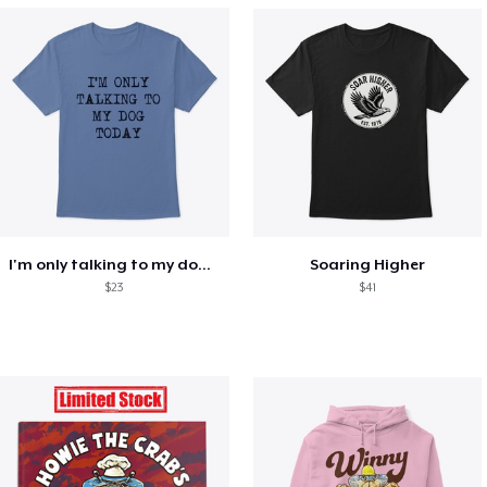
I'm only talking to my dog today
Soaring Higher
$23
$41