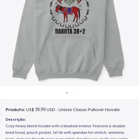
Como funciona
Venda em todo lugar
Venda qualquer coisa
Produto:
US$ 39,99 USD - Unisex Classic Pullover Hoodie
Descrição:
Cozy heavy blend hoodie with a brushed interior. Features a double-
lined hood, pouch pocket, 1x1 rib with spandex for stretch, seamless
body, and eco-friendly tear-away label. Hoodie runs small; size up for