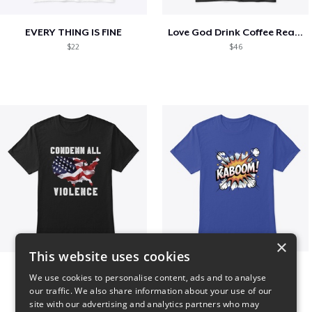
EVERY THING IS FINE
Love God Drink Coffee Read Books
$22
$46
×
This website uses cookies
Condemn All Violence
Kaboom
We use cookies to personalise content, ads and to analyse
$41
$23
our traffic. We also share information about your use of our
site with our advertising and analytics partners who may