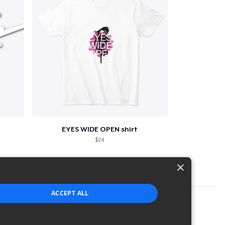
EYES WIDE OPEN shirt
$24
×
ACCEPT ALL