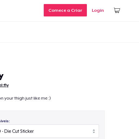
Comece a Criar
Login
y
:fly
 your thigh just like me :)
veis: