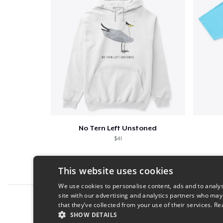
No Tern Left Unstoned
$41
This website uses cookies
We use cookies to personalise content, ads and to analys
site with our advertising and analytics partners who may
Report this product
that they’ve collected from your use of their services.
Re
SHOW DETAILS