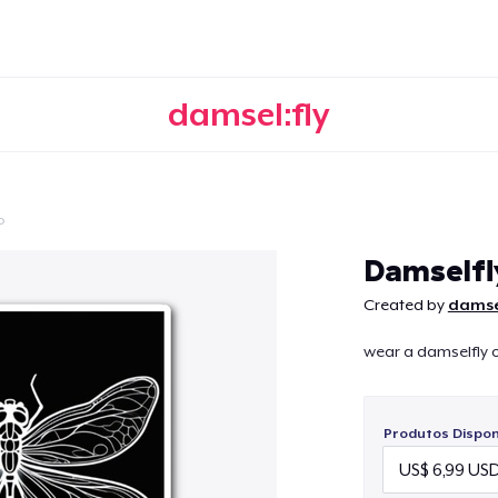
damsel:fly
o
Continuar
Damselfl
Created by
damsel
wear a damselfly on
Produtos Disponí