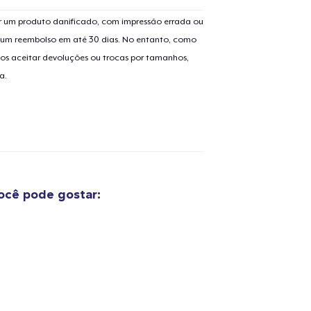
 um produto danificado, com impressão errada ou
er um reembolso em até 30 dias. No entanto, como
os aceitar devoluções ou trocas por tamanhos,
o adicionado ao
Carrinho
Ir par
a.
guir para a Finalização da
Continuar Co
Compra
cê pode gostar:
Die Cut Sticker
US$ 6,99
Mug
US$ 15,99