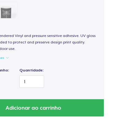
endered Vinyl and pressure sensitive adhesive. UV gloss
ded to protect and preserve design print quality.
door use.
hes
anho:
Quantidade:
Adicionar ao carrinho