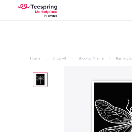
Home
Shop All
Shop by Theme
Ilustraçã