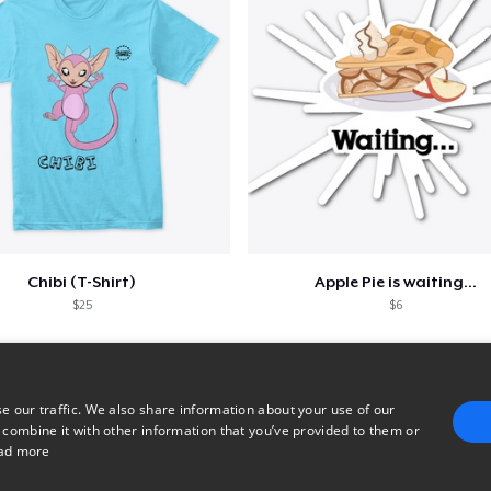
Chibi (T-Shirt)
Apple Pie is waiting...
$25
$6
e our traffic. We also share information about your use of our
 combine it with other information that you’ve provided to them or
ad more