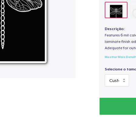
Descrição:
Features 6 mil cal
laminate finish ad
Adequate for out
Mostrar Mais Detal
Selecione o tam