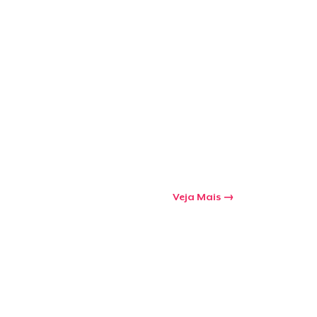
a o carrinho
Qtd
mprando
Veja Mais