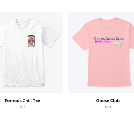
Famous Chili Tee
Goose Club
$25
$20