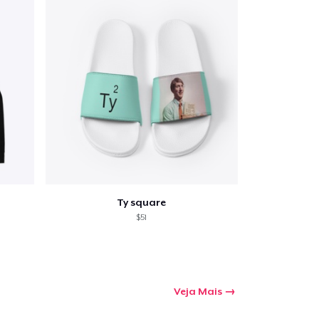
Ty square
$51
Veja Mais