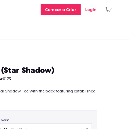
Comece a Criar
Login
 (Star Shadow)
r0173...
tar Shadow Tee With the back featuring established
veis: