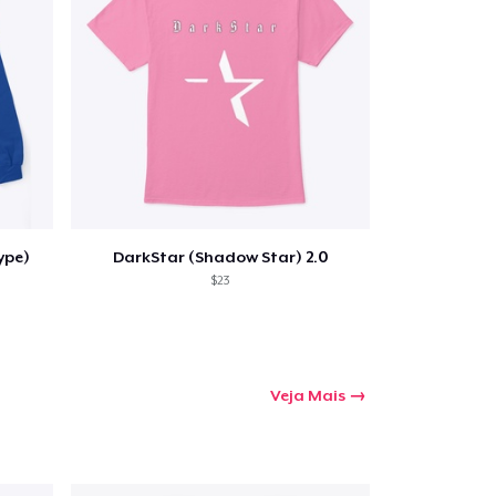
a o carrinho
Qtd
ype)
DarkStar (Shadow Star) 2.0
$23
mprando
Veja Mais