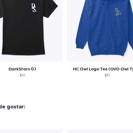
o adicionado ao
Carrinho
Ir par
DarkStars 0.1
HC Owl Logo Tee (OVO Owl T
$25
$33
guir para a Finalização da
Continuar Co
Compra
e gostar:
Die Cut Sticker
US$ 6,99
Comfort Tee