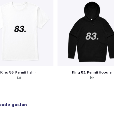
US$ 23,99
Classic Long Sleeve Tee
US$ 30,99
King 83. Pennii t shirt
King 83. Pennii Hoodie
$23
$67
pode gostar: