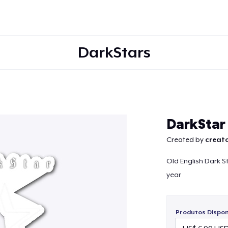
DarkStars
Continuar
DarkStar
Created by
creato
Old English Dark S
year
Produtos Disponí