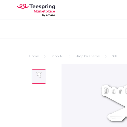
Home
Shop All
Shop by Theme
80s