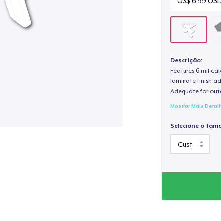
Descrição:
Features 6 mil cal
laminate finish ad
Adequate for out
Mostrar Mais Detal
Selecione o tam