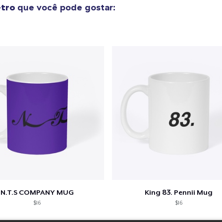
etro
que você pode gostar:
N.T.S COMPANY MUG
King 83. Pennii Mug
$16
$16