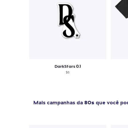
1
artig
DarkStars 0.1
$8
Se
Mais campanhas da
80s
que você pod