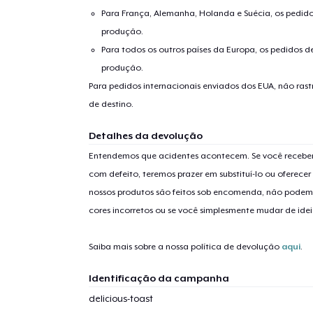
Para França, Alemanha, Holanda e Suécia, os pedido
produção.
Para todos os outros países da Europa, os pedidos d
produção.
Para pedidos internacionais enviados dos EUA, não ras
de destino.
Detalhes da devolução
Entendemos que acidentes acontecem. Se você receber
com defeito, teremos prazer em substituí-lo ou oferec
nossos produtos são feitos sob encomenda, não podem
cores incorretos ou se você simplesmente mudar de idei
Saiba mais sobre a nossa política de devolução
aqui
.
Identificação da campanha
delicious-toast