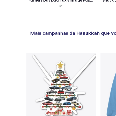
Fathers Day Dad Tax Vintage Papa T-Shirt
$41
Mais campanhas da
Hanukkah
que vo