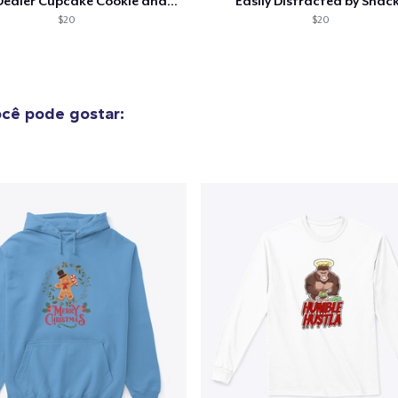
Snack Dealer Cupcake Cookie and Milk
Easily Distracted by Snac
US$ 23,99
$20
$20
Heavy Tee
US$ 44,99
cê pode gostar:
Tru transfer Printed Premium Tee
US$ 29,99
Tru Transfer Printed Classic Tee
US$ 27,99
Comfort Colors 1717 | Classic Heavyweight T-Shirt
US$ 24,99
Tru Transfer Unisex Crewneck Sweatshirt
US$ 40,99