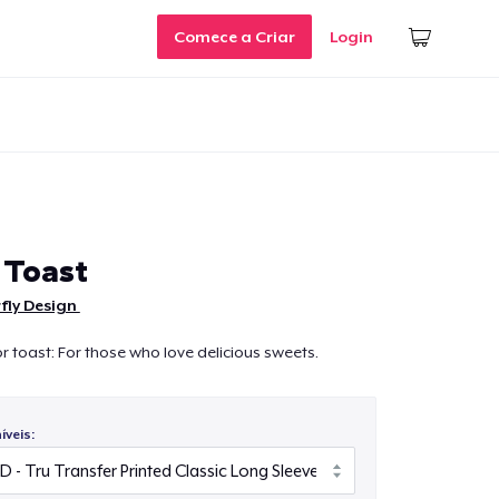
Comece a Criar
Login
 Toast
fly Design
r toast: For those who love delicious sweets.
veis: