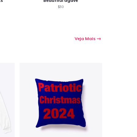
ks
Beautiful agave
$30
Veja Mais