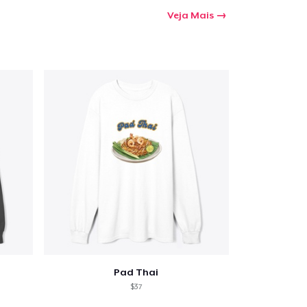
Veja Mais
a o carrinho
Qtd
mprando
Pad Thai
$37