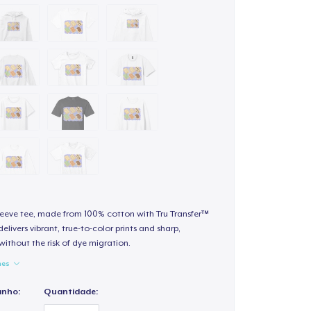
sleeve tee, made from 100% cotton with Tru Transfer™
elivers vibrant, true-to-color prints and sharp,
 without the risk of dye migration.
hes
anho:
Quantidade: