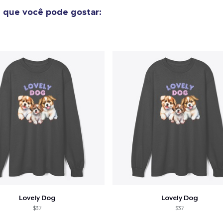
n
que você pode gostar:
o adicionado ao
Carrinho
Ir par
guir para a Finalização da
Continuar Co
Compra
Lovely Dog
Lovely Dog
$37
$37
Tru Transfer Printed Classic Long Sleeve Tee