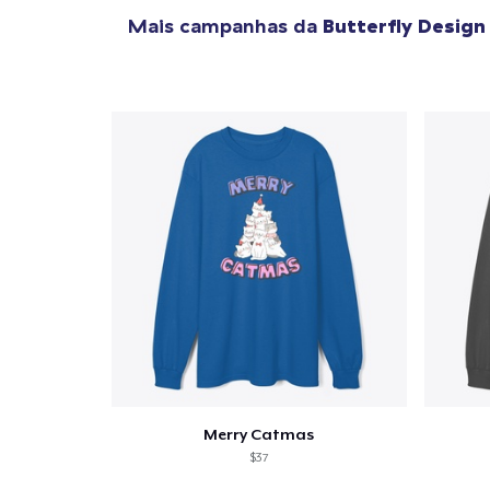
Mais campanhas da
Butterfly Desig
1
artig
Se
Merry Catmas
$37