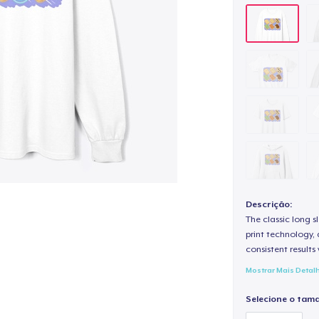
Descrição:
The classic long 
print technology, d
consistent results
Mostrar Mais Detal
Selecione o tam