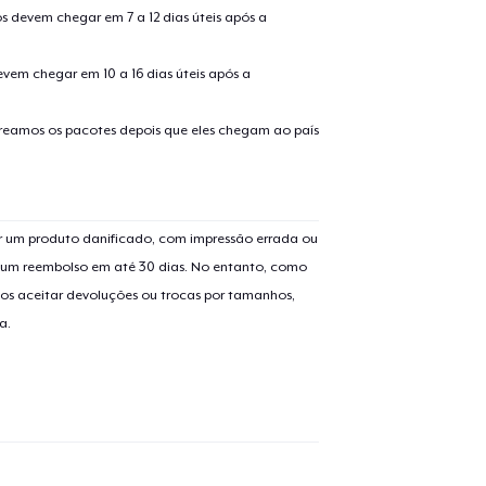
s devem chegar em 7 a 12 dias úteis após a
evem chegar em 10 a 16 dias úteis após a
treamos os pacotes depois que eles chegam ao país
 um produto danificado, com impressão errada ou
er um reembolso em até 30 dias. No entanto, como
os aceitar devoluções ou trocas por tamanhos,
a.
o adicionado ao
Carrinho