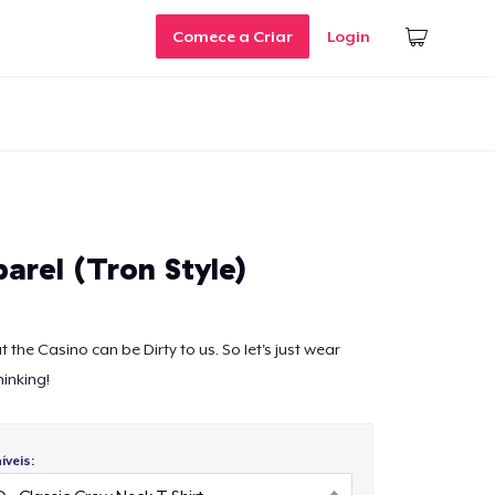
Comece a Criar
Login
arel (Tron Style)
t the Casino can be Dirty to us. So let's just wear
inking!
veis: