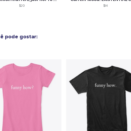
$20
$14
ê pode gostar: