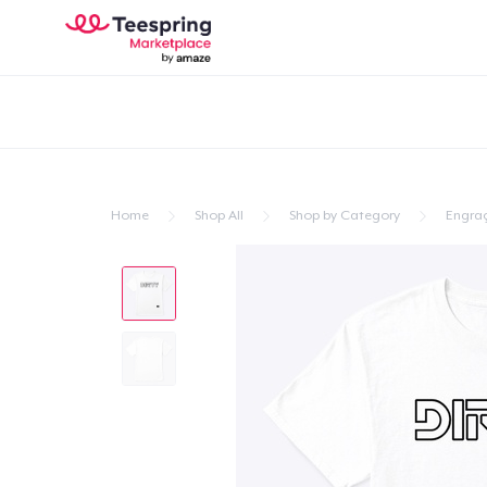
Home
Shop All
Shop by Category
Engra