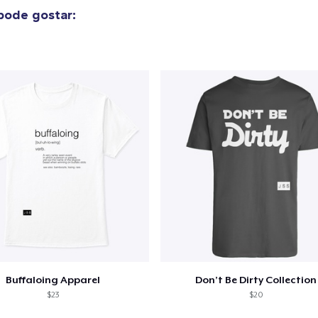
Ir par
pode gostar:
guir para a Finalização da
Continuar Co
Compra
Classic Crew Neck T-Shirt
US$ 19,99
Unisex Premium Pullover Hoodie
US$ 39,99
Comfort Tee
US$ 23,99
Buffaloing Apparel
Don’t Be Dirty Collection
$23
$20
Mug