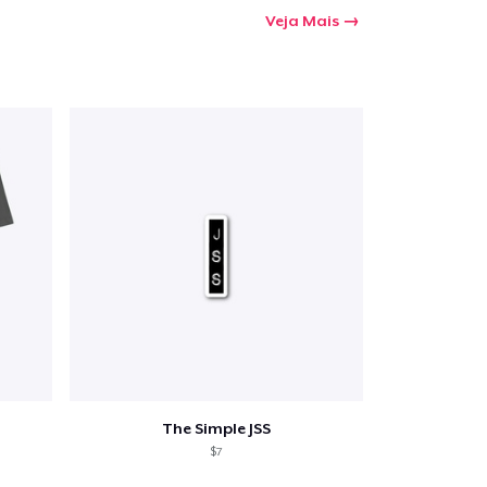
a o carrinho
Veja Mais
Qtd
mprando
The Simple JSS
$7