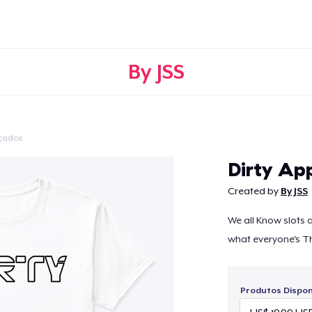
By JSS
çados
Continuar
Dirty App
Created by
By JSS
We all Know slots a
what everyone's Th
Produtos Disponí