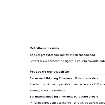
Detalhes de envio
odos os produtos são impressos sob encomenda.
Se fizer a sua encomenda agora, esta será enviada an
Prazos de envio padrão
Estimated Shipping Timelines: US-bound orders
A estimativa é que os pedidos com destino aos EUA che
entrega à transportadora.
Estimated Shipping Timelines: EU-bound orders
Os pedidos com destino ao Reino Unido devem chega