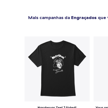
Mais campanhas da
Engraçados
que 
Nardwuar Tee! 2 Sided!