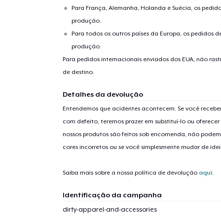
Para França, Alemanha, Holanda e Suécia, os pedido
produção.
Para todos os outros países da Europa, os pedidos d
produção.
Para pedidos internacionais enviados dos EUA, não ras
de destino.
Detalhes da devolução
Entendemos que acidentes acontecem. Se você receber
com defeito, teremos prazer em substituí-lo ou oferec
nossos produtos são feitos sob encomenda, não podem
cores incorretos ou se você simplesmente mudar de idei
Saiba mais sobre a nossa política de devolução
aqui
.
Identificação da campanha
dirty-apparel-and-accessories
1
artig