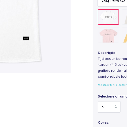
Descrição:
Tijdloos en betro
katoen (4-6 oz) v
geribde ronde hal
comfortabele loo
Mostrar Mais Detal
Selecione o tam
Cores: