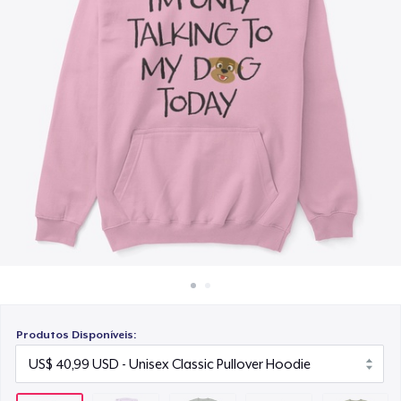
Como funciona
US$ 23,99
Venda em todo lugar
Classic Long Sleeve Tee
Venda qualquer coisa
US$ 30,99
Next Level 3600 | Premium Ring-Spun Cotton T-Shirt
US$ 24,99
Produtos Disponíveis: