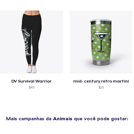
DV Survival Warrior
mid- century retro martini
$45
$25
Mais campanhas da
Animais
que você pode gostar: