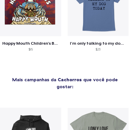
Happy Mouth Children's Book
I'm only talking to my dog today
$15
$23
Mais campanhas da
Cachorros
que você pode
gostar: