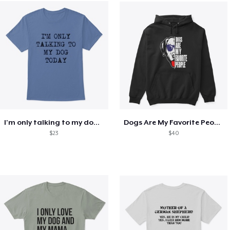
I'm only talking to my dog today
Dogs Are My Favorite People Funny Gift
$23
$40