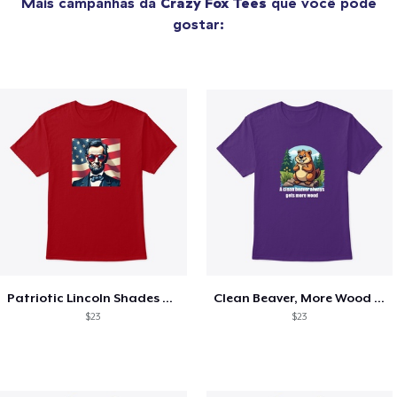
Mais campanhas da
Crazy Fox Tees
que você pode
gostar:
Patriotic Lincoln Shades Graphic Tee
Clean Beaver, More Wood Tee
$23
$23