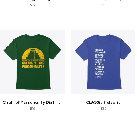
$16
$39
Chult of Personality Distressed Logo
CLASSic Helvetic
$39
$39