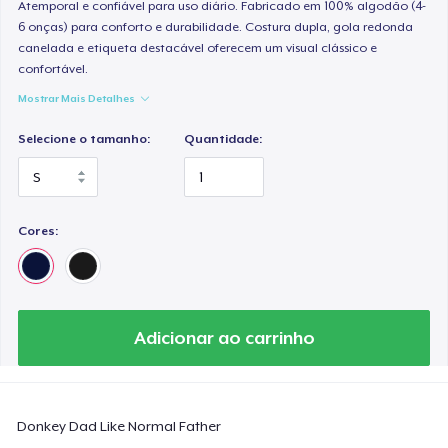
Classic Tank Top
Atemporal e confiável para uso diário. Fabricado em 100% algodão (4-
6 onças) para conforto e durabilidade. Costura dupla, gola redonda
US$ 21,99
canelada e etiqueta destacável oferecem um visual clássico e
confortável.
Premium Tank Top
Mostrar Mais Detalhes
US$ 22,99
Selecione o tamanho:
Quantidade:
Next Level 3600 | Premium Ring-Spun Cotton T-Shirt
US$ 23,99
Cores:
Premium V-Neck Tee
US$ 26,11
Adicionar ao carrinho
Donkey Dad Like Normal Father