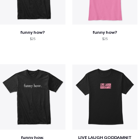
funny how?
funny how?
$25
$25
funny how.
LIVE LAUGH GODDAMNIT