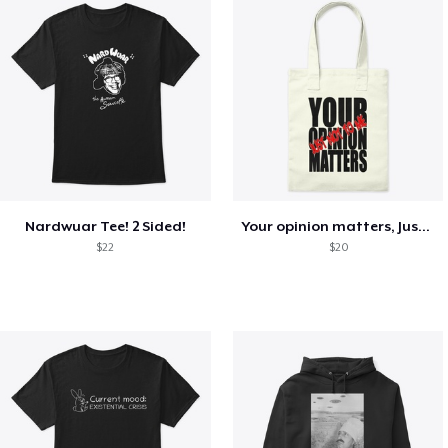
Nardwuar Tee! 2 Sided!
Your opinion matters, Just not to me!
$22
$20