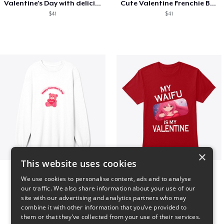
Valentine's Day with delicious food
Cute Valentine Frenchie Bulldog
$41
$41
×
This website uses cookies
vday !
VALENTINE WAIFU
We use cookies to personalise content, ads and to analyse
$37
$25
our traffic. We also share information about your use of our
site with our advertising and analytics partners who may
combine it with other information that you’ve provided to
them or that they’ve collected from your use of their services.