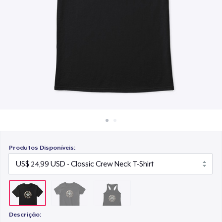
Como funciona
US$ 24,99
Venda em todo lugar
Venda qualquer coisa
Produtos Disponíveis:
Descrição: