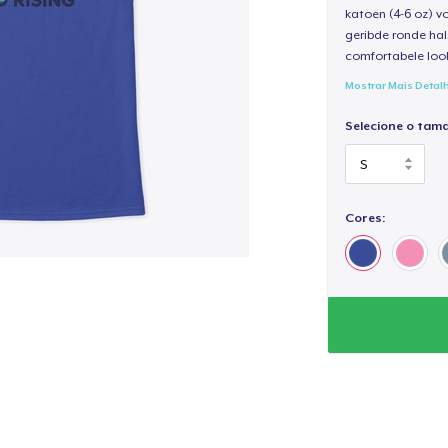
katoen (4-6 oz) v
geribde ronde hal
comfortabele loo
Mostrar Mais Detal
Selecione o tam
Cores: