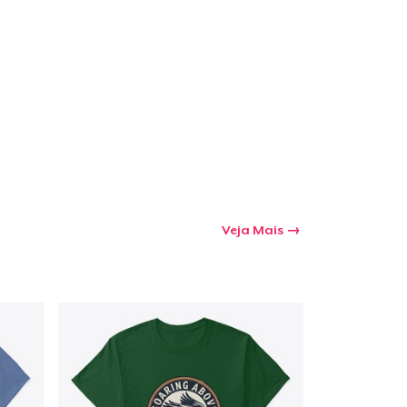
a o carrinho
Qtd
mprando
Veja Mais