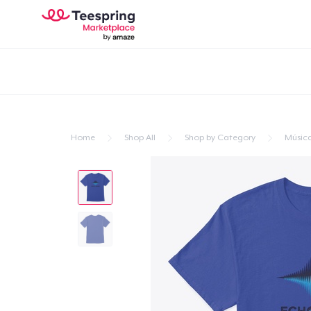
Home
Shop All
Shop by Category
Músic