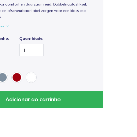
oor comfort en duurzaamheid. Dubbelnaaldstiksel,
s en afscheurbaar label zorgen voor een klassieke,
k.
hes
anho:
Quantidade:
Adicionar ao carrinho