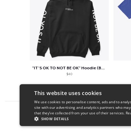
"IT'S OK TO NOT BE OK" Hoodie (BP LOGO)
$40
This website uses cookies
We use cookies to personalise content, ads and to analys
site with our advertising and analytics partners who may
Report this product
that they’ve collected from your use of their services.
Re
SHOW DETAILS
STRICTLY NECESSARY
PERFORMANC