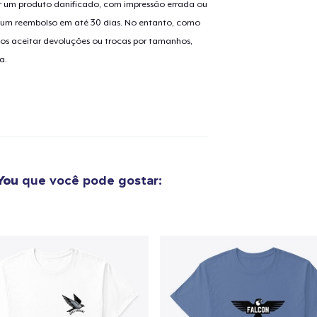
 um produto danificado, com impressão errada ou
er um reembolso em até 30 dias. No entanto, como
os aceitar devoluções ou trocas por tamanhos,
o adicionado ao
Carrinho
a.
Ir par
guir para a Finalização da
Continuar Co
Compra
You
que você pode gostar: