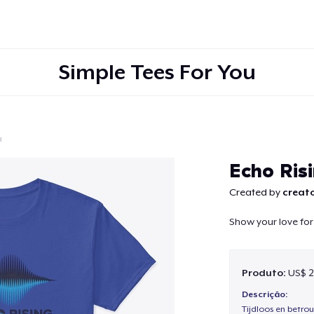
Simple Tees For You
a
Continuar
Echo Ris
Created by
creato
Show your love for 
Produto:
US$ 2
Descrição:
Tijdloos en betro