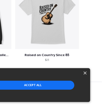
Jon Dretto "Painkiller" Merch Collection
Raised on Country Since 85
$23
×
ACCEPT ALL