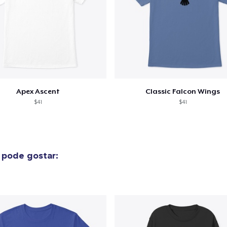
Apex Ascent
Classic Falcon Wings
$41
$41
pode gostar: