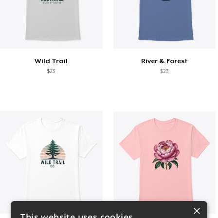
Wild Trail
River & Forest
$23
$23
×
This website uses cookies