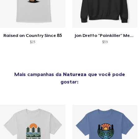
Raised on Country Since 85
Jon Dretto "Painkiller" Merch Collection
$23
$39
Mais campanhas da
Natureza
que você pode
gostar: