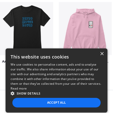
×
This website uses cookies
Amazing Retro Classic T-Shirt
Persian Cat watching Cats TV
We use cookies to personalise content, ads and to analyse
$25
$7
our traffic. We also share information about your use of our
site with our advertising and analytics partners who may
combine it with other information that you’ve provided to
them or that they’ve collected from your use of their services.
Read more
SHOW DETAILS
Report this product
ACCEPT ALL