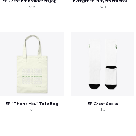
EP Crest Embroidered Joggers
Evergreen Players Embroidered Beanie
$38
$20
EP "Thank You" Tote Bag
EP Crest Socks
$21
$13