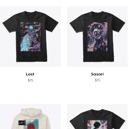
Lost
Sasori
$25
$25