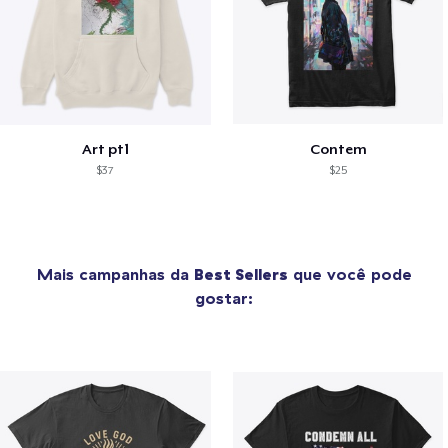
Art pt1
Contem
$37
$25
Mais campanhas da
Best Sellers
que você pode
gostar: