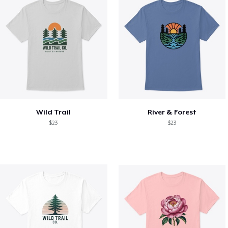
Wild Trail
River & Forest
$23
$23