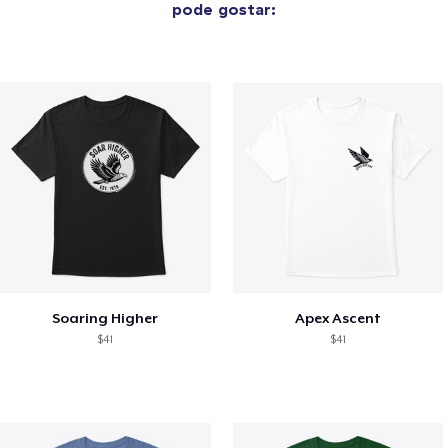
pode gostar:
Soaring Higher
Apex Ascent
$41
$41