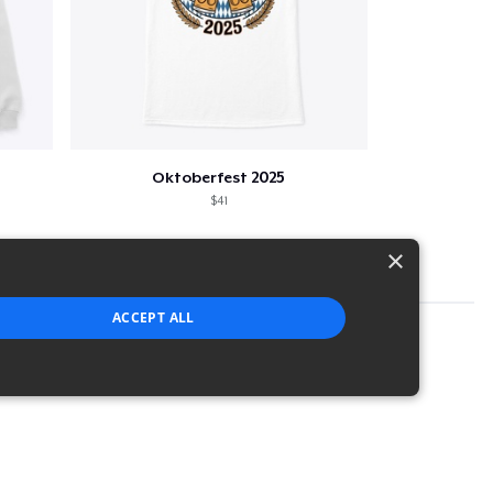
Oktoberfest 2025
$41
×
ACCEPT ALL