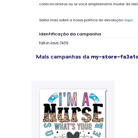
cores incorretos ou se você simplesmente mudar de idei
1
artig
Saiba mais sobre a nossa política de devolução
aqui
.
Identificação da campanha
fall-in-love-7439
Se
Mais campanhas da
my-store-fa3a1