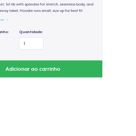
, 1x1 rib with spandex for stretch, seamless body, and
way label. Hoodie runs small; size up for best fit.
hes
anho:
Quantidade:
Adicionar ao carrinho