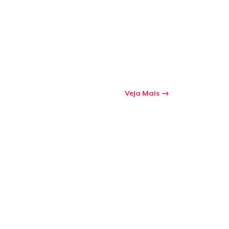
a o carrinho
Qtd
Veja Mais
mprando