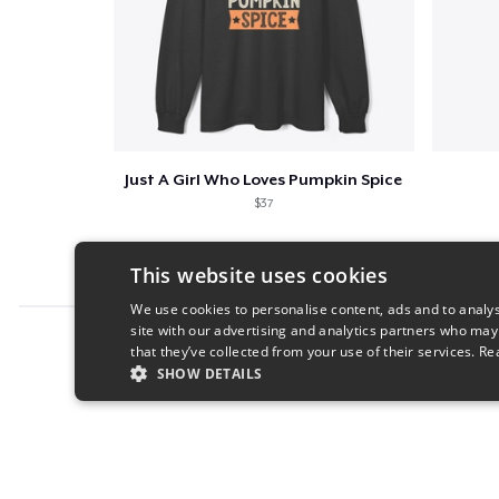
Just A Girl Who Loves Pumpkin Spice
$37
This website uses cookies
We use cookies to personalise content, ads and to analys
site with our advertising and analytics partners who may
Report this product
that they’ve collected from your use of their services.
Re
SHOW DETAILS
STRICTLY NECESSARY
PERFORMANC