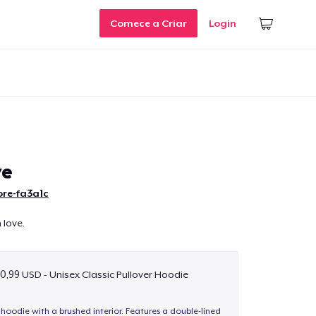
Comece a Criar
Login
ve
ore-fa3a1c
h love.
0,99 USD - Unisex Classic Pullover Hoodie
hoodie with a brushed interior. Features a double-lined