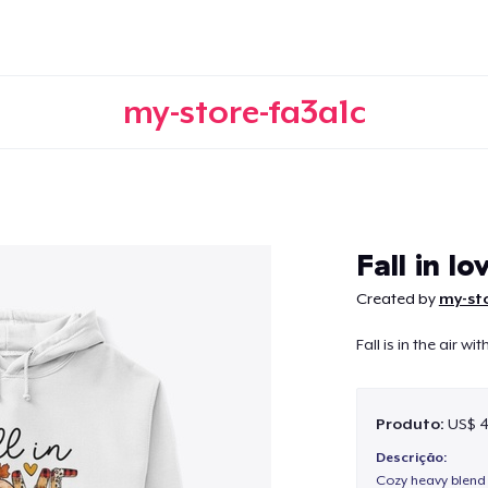
my-store-fa3a1c
Continuar
Fall in lo
Created by
my-st
Fall is in the air wit
Produto:
US$ 4
Descrição:
Cozy heavy blend 