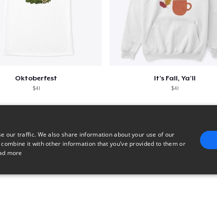
Oktoberfest
It’s Fall, Ya’ll
$41
$41
e our traffic. We also share information about your use of our
 combine it with other information that you’ve provided to them or
ad more
E
TARGETING
FUNCTIONALITY
UNCLASSIFIED