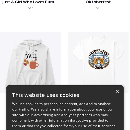
Just A Girl Who Loves Pumpkin Spice
Oktoberfest
$37
$41
×
This website uses cookies
It’s Fall, Ya’ll
Oktoberfest 2025
We use cookies to personalise content, ads and to analyse
$41
$41
our traffic. We also share information about your use of our
site with our advertising and analytics partners who may
combine it with other information that you’ve provided to
them or that they’ve collected from your use of their services.