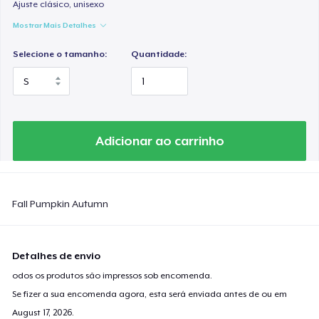
Women's Flowy Tank Top
Ajuste clásico, unisexo
US$ 28,99
Mostrar Mais Detalhes
Selecione o tamanho:
Quantidade:
Women's Racerback Tank
US$ 21,99
Essential Tee
US$ 33,99
Adicionar ao carrinho
Tru Transfer Printed Unisex Premium Hoodie
US$ 52,99
Fall Pumpkin Autumn
Next Level 3600 | Premium Ring-Spun Cotton T-Shirt
US$ 24,99
Detalhes de envio
odos os produtos são impressos sob encomenda.
Se fizer a sua encomenda agora, esta será enviada antes de ou em
August 17, 2026
.