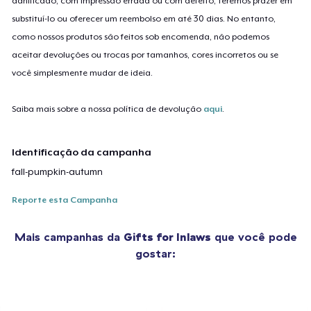
danificado, com impressão errada ou com defeito, teremos prazer em
substituí-lo ou oferecer um reembolso em até 30 dias. No entanto,
como nossos produtos são feitos sob encomenda, não podemos
aceitar devoluções ou trocas por tamanhos, cores incorretos ou se
você simplesmente mudar de ideia.
Saiba mais sobre a nossa política de devolução
aqui
.
Identificação da campanha
fall-pumpkin-autumn
Reporte esta Campanha
Mais campanhas da
Gifts for Inlaws
que você pode
gostar: