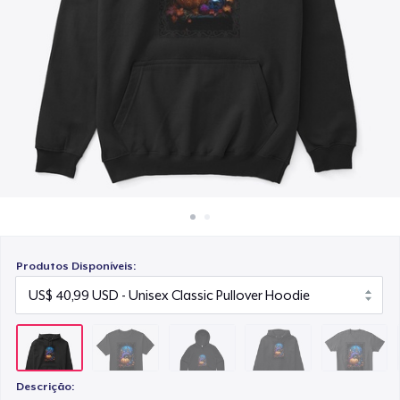
Como funciona
US$ 66,99
Venda em todo lugar
Unisex Premium Pullover Hoodie
Venda qualquer coisa
US$ 40,99
Comfort Tee
US$ 23,99
Mug
US$ 15,99
Produtos Disponíveis:
Women's Crop Hoodie
US$ 46,99
Women's Comfort Tee
US$ 24,99
Descrição: