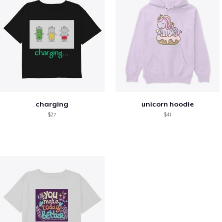
charging
unicorn hoodie
$27
$41