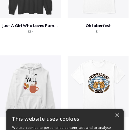
Just A Girl Who Loves Pumpkin Spice
Oktoberfest
$37
$41
×
This website uses cookies
It’s Fall, Ya’ll
Oktoberfest 2025
We use cookies to personalise content, ads and to analyse