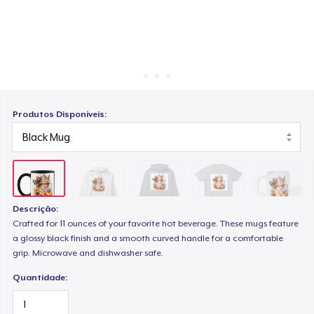
Como funciona
Venda em todo lugar
Comfort Tee
Venda qualquer coisa
Mug
Produtos Disponíveis:
Tru Transfer Printed Unisex Premium Hoodie
Descrição:
Crafted for 11 ounces of your favorite hot beverage. These mugs feature
a glossy black finish and a smooth curved handle for a comfortable
grip. Microwave and dishwasher safe.
Quantidade: