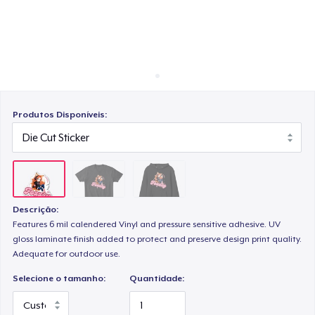
Como funciona
Venda em todo lugar
Venda qualquer coisa
Produtos Disponíveis:
Descrição:
Features 6 mil calendered Vinyl and pressure sensitive adhesive. UV
gloss laminate finish added to protect and preserve design print quality.
Adequate for outdoor use.
Selecione o tamanho:
Quantidade: